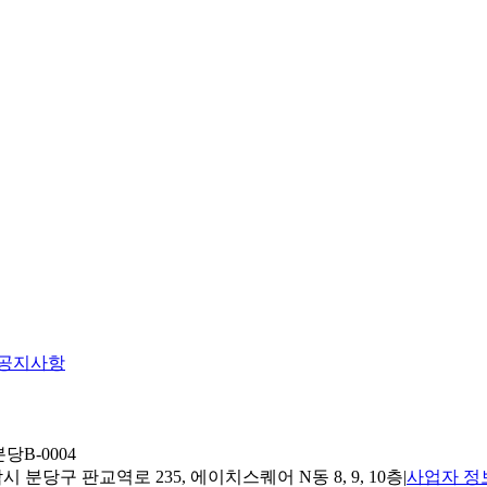
공지사항
당B-0004
 분당구 판교역로 235, 에이치스퀘어 N동 8, 9, 10층
|
사업자 정