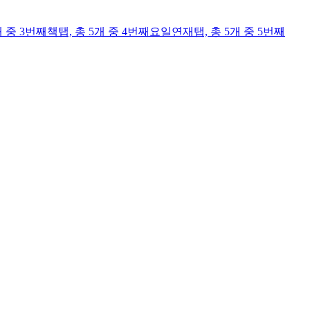
개 중 3번째
책
탭,
총 5개 중 4번째
요일연재
탭,
총 5개 중 5번째