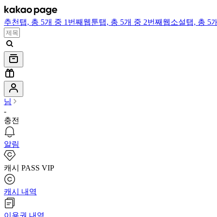
추천
탭,
총 5개 중 1번째
웹툰
탭,
총 5개 중 2번째
웹소설
탭,
총 5
님
-
충전
알림
캐시 PASS VIP
캐시 내역
이용권 내역