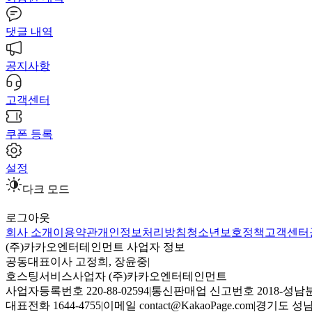
댓글 내역
공지사항
고객센터
쿠폰 등록
설정
다크 모드
로그아웃
회사 소개
이용약관
개인정보처리방침
청소년보호정책
고객센터
(주)카카오엔터테인먼트 사업자 정보
공동대표이사 고정희, 장윤중
|
호스팅서비스사업자 (주)카카오엔터테인먼트
사업자등록번호 220-88-02594
|
통신판매업 신고번호 2018-성남분
대표전화 1644-4755
|
이메일 contact@KakaoPage.com
|
경기도 성남시