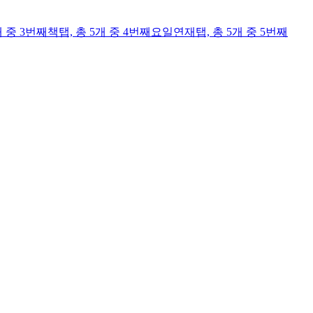
개 중 3번째
책
탭,
총 5개 중 4번째
요일연재
탭,
총 5개 중 5번째