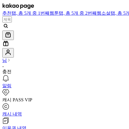
추천
탭,
총 5개 중 1번째
웹툰
탭,
총 5개 중 2번째
웹소설
탭,
총 5
님
-
충전
알림
캐시 PASS VIP
캐시 내역
이용권 내역