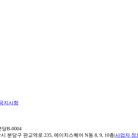
공지사항
당B-0004
 분당구 판교역로 235, 에이치스퀘어 N동 8, 9, 10층
|
사업자 정