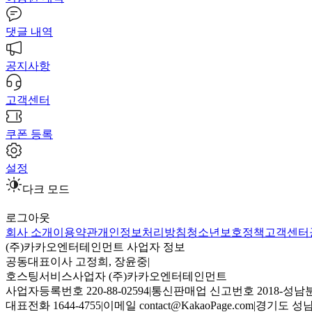
댓글 내역
공지사항
고객센터
쿠폰 등록
설정
다크 모드
로그아웃
회사 소개
이용약관
개인정보처리방침
청소년보호정책
고객센터
(주)카카오엔터테인먼트 사업자 정보
공동대표이사 고정희, 장윤중
|
호스팅서비스사업자 (주)카카오엔터테인먼트
사업자등록번호 220-88-02594
|
통신판매업 신고번호 2018-성남분
대표전화 1644-4755
|
이메일 contact@KakaoPage.com
|
경기도 성남시