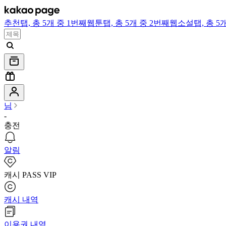
추천
탭,
총 5개 중 1번째
웹툰
탭,
총 5개 중 2번째
웹소설
탭,
총 5
님
-
충전
알림
캐시 PASS VIP
캐시 내역
이용권 내역