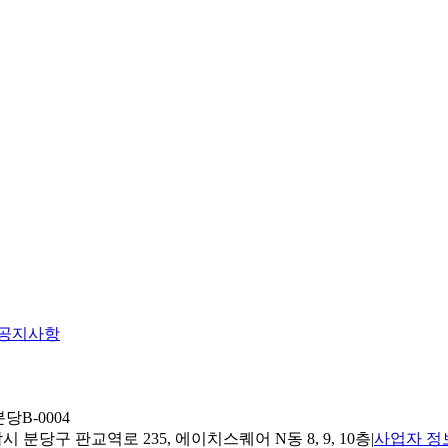
공지사항
당B-0004
 분당구 판교역로 235, 에이치스퀘어 N동 8, 9, 10층
|
사업자 정