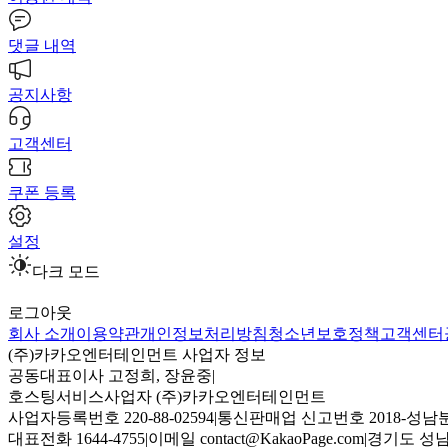
댓글 내역
공지사항
고객센터
쿠폰 등록
설정
다크 모드
로그아웃
회사 소개
이용약관
개인정보처리방침
청소년보호정책
고객센터
(주)카카오엔터테인먼트 사업자 정보
공동대표이사 고정희, 장윤중
|
호스팅서비스사업자 (주)카카오엔터테인먼트
사업자등록번호 220-88-02594
|
통신판매업 신고번호 2018-성남분
대표전화 1644-4755
|
이메일 contact@KakaoPage.com
|
경기도 성남시