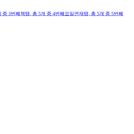
개 중 3번째
책
탭,
총 5개 중 4번째
요일연재
탭,
총 5개 중 5번째