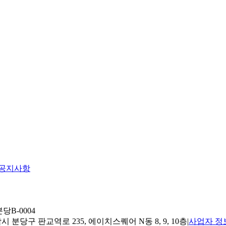
공지사항
당B-0004
 분당구 판교역로 235, 에이치스퀘어 N동 8, 9, 10층
|
사업자 정