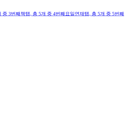
개 중 3번째
책
탭,
총 5개 중 4번째
요일연재
탭,
총 5개 중 5번째