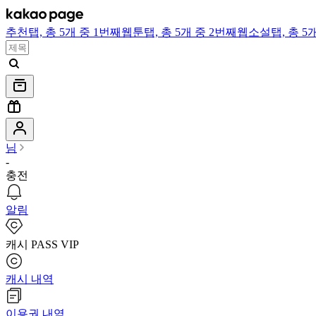
추천
탭,
총 5개 중 1번째
웹툰
탭,
총 5개 중 2번째
웹소설
탭,
총 5
님
-
충전
알림
캐시 PASS VIP
캐시 내역
이용권 내역