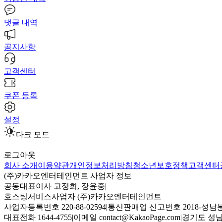
댓글 내역
공지사항
고객센터
쿠폰 등록
설정
다크 모드
로그아웃
회사 소개
이용약관
개인정보처리방침
청소년보호정책
고객센터
(주)카카오엔터테인먼트 사업자 정보
공동대표이사 고정희, 장윤중
|
호스팅서비스사업자 (주)카카오엔터테인먼트
사업자등록번호 220-88-02594
|
통신판매업 신고번호 2018-성남분
대표전화 1644-4755
|
이메일 contact@KakaoPage.com
|
경기도 성남시