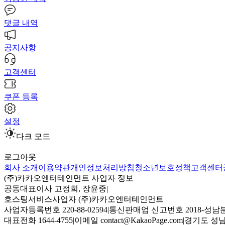
댓글 내역
공지사항
고객센터
쿠폰 등록
설정
다크 모드
로그아웃
회사 소개
이용약관
개인정보처리방침
청소년보호정책
고객센터
(주)카카오엔터테인먼트 사업자 정보
공동대표이사 고정희, 장윤중
|
호스팅서비스사업자 (주)카카오엔터테인먼트
사업자등록번호 220-88-02594
|
통신판매업 신고번호 2018-성남분
대표전화 1644-4755
|
이메일 contact@KakaoPage.com
|
경기도 성남시