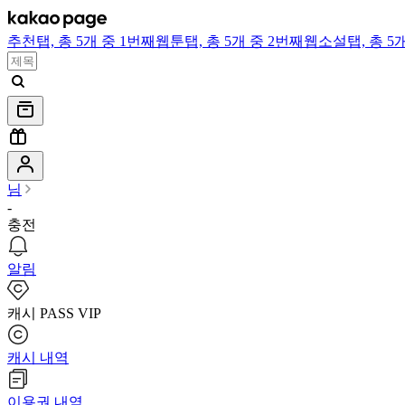
추천
탭,
총 5개 중 1번째
웹툰
탭,
총 5개 중 2번째
웹소설
탭,
총 5
님
-
충전
알림
캐시 PASS VIP
캐시 내역
이용권 내역