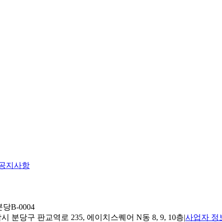
공지사항
당B-0004
 분당구 판교역로 235, 에이치스퀘어 N동 8, 9, 10층
|
사업자 정