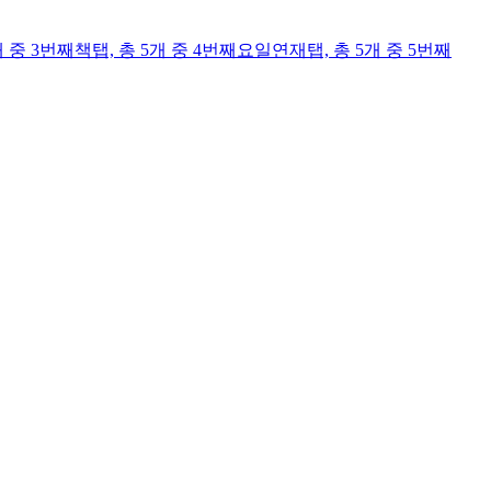
개 중 3번째
책
탭,
총 5개 중 4번째
요일연재
탭,
총 5개 중 5번째