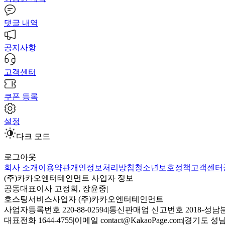
댓글 내역
공지사항
고객센터
쿠폰 등록
설정
다크 모드
로그아웃
회사 소개
이용약관
개인정보처리방침
청소년보호정책
고객센터
(주)카카오엔터테인먼트 사업자 정보
공동대표이사 고정희, 장윤중
|
호스팅서비스사업자 (주)카카오엔터테인먼트
사업자등록번호 220-88-02594
|
통신판매업 신고번호 2018-성남분
대표전화 1644-4755
|
이메일 contact@KakaoPage.com
|
경기도 성남시