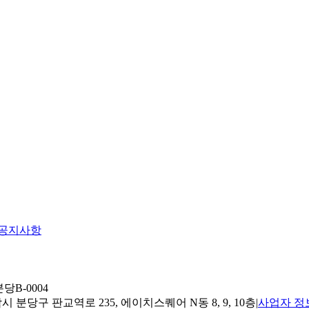
공지사항
당B-0004
 분당구 판교역로 235, 에이치스퀘어 N동 8, 9, 10층
|
사업자 정