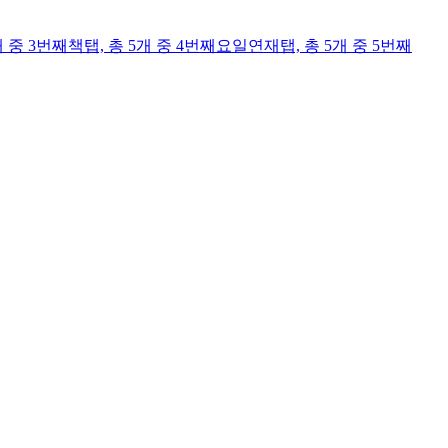
개 중 3번째
책
탭,
총 5개 중 4번째
요일연재
탭,
총 5개 중 5번째