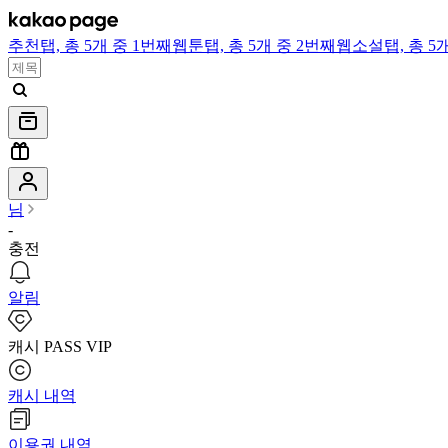
추천
탭,
총 5개 중 1번째
웹툰
탭,
총 5개 중 2번째
웹소설
탭,
총 5
님
-
충전
알림
캐시 PASS VIP
캐시 내역
이용권 내역