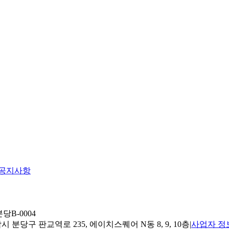
공지사항
당B-0004
 분당구 판교역로 235, 에이치스퀘어 N동 8, 9, 10층
|
사업자 정