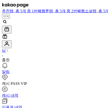
추천
탭,
총 5개 중 1번째
웹툰
탭,
총 5개 중 2번째
웹소설
탭,
총 5
님
-
충전
알림
캐시 PASS VIP
캐시 내역
이용권 내역