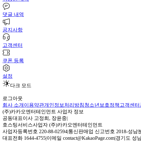
댓글 내역
공지사항
고객센터
쿠폰 등록
설정
다크 모드
로그아웃
회사 소개
이용약관
개인정보처리방침
청소년보호정책
고객센터
(주)카카오엔터테인먼트 사업자 정보
공동대표이사 고정희, 장윤중
|
호스팅서비스사업자 (주)카카오엔터테인먼트
사업자등록번호 220-88-02594
|
통신판매업 신고번호 2018-성남분
대표전화 1644-4755
|
이메일 contact@KakaoPage.com
|
경기도 성남시