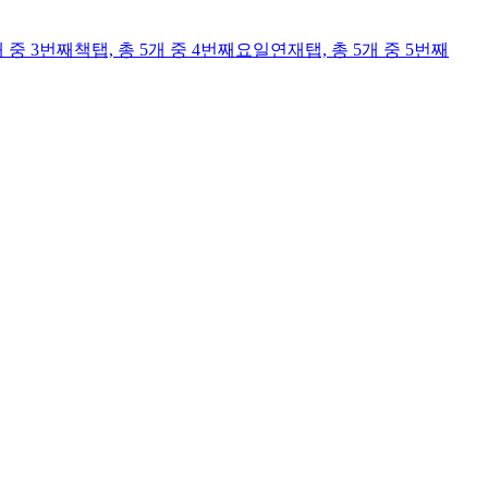
개 중 3번째
책
탭,
총 5개 중 4번째
요일연재
탭,
총 5개 중 5번째