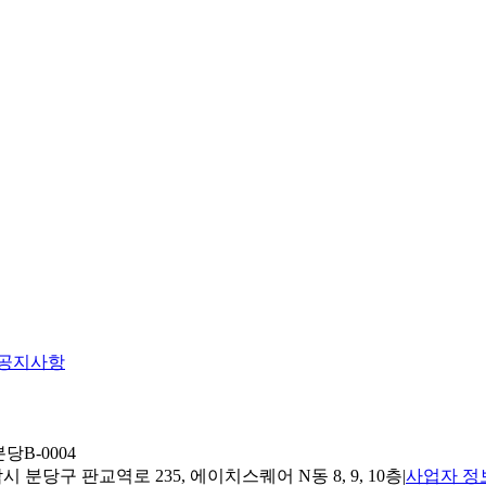
공지사항
당B-0004
 분당구 판교역로 235, 에이치스퀘어 N동 8, 9, 10층
|
사업자 정