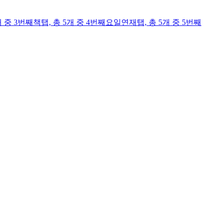
개 중 3번째
책
탭,
총 5개 중 4번째
요일연재
탭,
총 5개 중 5번째