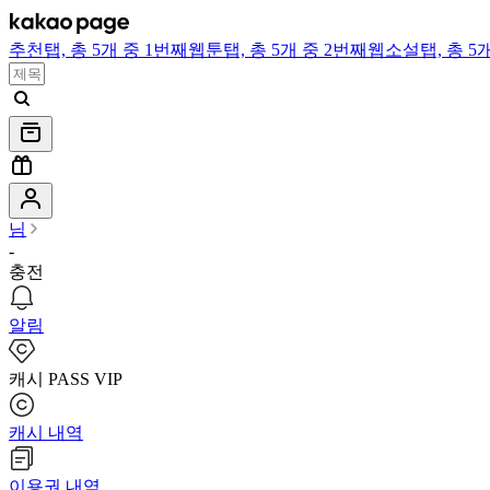
추천
탭,
총 5개 중 1번째
웹툰
탭,
총 5개 중 2번째
웹소설
탭,
총 5
님
-
충전
알림
캐시 PASS VIP
캐시 내역
이용권 내역