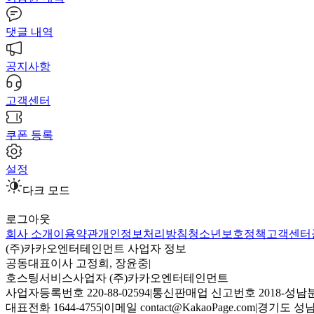
댓글 내역
공지사항
고객센터
쿠폰 등록
설정
다크 모드
로그아웃
회사 소개
이용약관
개인정보처리방침
청소년보호정책
고객센터
(주)카카오엔터테인먼트 사업자 정보
공동대표이사 고정희, 장윤중
|
호스팅서비스사업자 (주)카카오엔터테인먼트
사업자등록번호 220-88-02594
|
통신판매업 신고번호 2018-성남분
대표전화 1644-4755
|
이메일 contact@KakaoPage.com
|
경기도 성남시