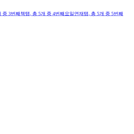
개 중 3번째
책
탭,
총 5개 중 4번째
요일연재
탭,
총 5개 중 5번째