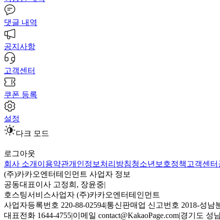
댓글 내역
공지사항
고객센터
쿠폰 등록
설정
다크 모드
로그아웃
회사 소개
이용약관
개인정보처리방침
청소년보호정책
고객센터
(주)카카오엔터테인먼트 사업자 정보
공동대표이사 고정희, 장윤중
|
호스팅서비스사업자 (주)카카오엔터테인먼트
사업자등록번호 220-88-02594
|
통신판매업 신고번호 2018-성남분
대표전화 1644-4755
|
이메일 contact@KakaoPage.com
|
경기도 성남시