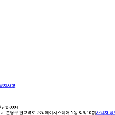
공지사항
당B-0004
 분당구 판교역로 235, 에이치스퀘어 N동 8, 9, 10층
|
사업자 정