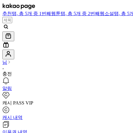
추천
탭,
총 5개 중 1번째
웹툰
탭,
총 5개 중 2번째
웹소설
탭,
총 5
님
-
충전
알림
캐시 PASS VIP
캐시 내역
이용권 내역