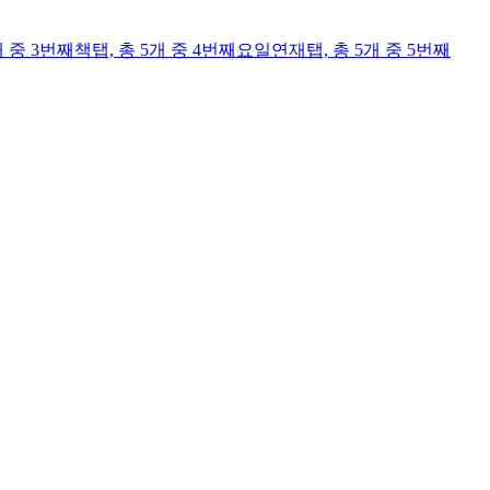
개 중 3번째
책
탭,
총 5개 중 4번째
요일연재
탭,
총 5개 중 5번째