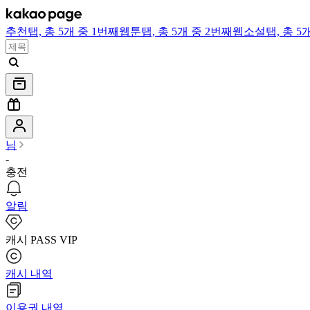
추천
탭,
총 5개 중 1번째
웹툰
탭,
총 5개 중 2번째
웹소설
탭,
총 5
님
-
충전
알림
캐시 PASS VIP
캐시 내역
이용권 내역