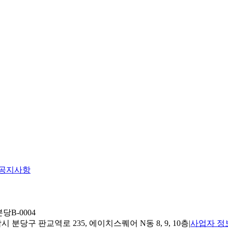
공지사항
당B-0004
 분당구 판교역로 235, 에이치스퀘어 N동 8, 9, 10층
|
사업자 정