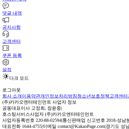
댓글 내역
공지사항
고객센터
쿠폰 등록
설정
다크 모드
로그아웃
회사 소개
이용약관
개인정보처리방침
청소년보호정책
고객센터
(주)카카오엔터테인먼트 사업자 정보
공동대표이사 고정희, 장윤중
|
호스팅서비스사업자 (주)카카오엔터테인먼트
사업자등록번호 220-88-02594
|
통신판매업 신고번호 2018-성남분
대표전화 1644-4755
|
이메일 contact@KakaoPage.com
|
경기도 성남시