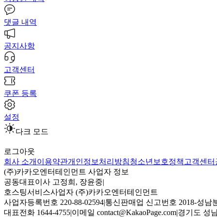
댓글 내역
공지사항
고객센터
쿠폰 등록
설정
다크 모드
로그아웃
회사 소개
이용약관
개인정보처리방침
청소년보호정책
고객센터
(주)카카오엔터테인먼트 사업자 정보
공동대표이사 고정희, 장윤중
|
호스팅서비스사업자 (주)카카오엔터테인먼트
사업자등록번호 220-88-02594
|
통신판매업 신고번호 2018-성남분
대표전화 1644-4755
|
이메일 contact@KakaoPage.com
|
경기도 성남시