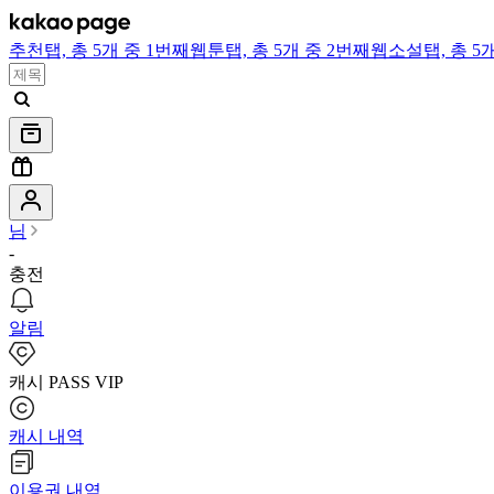
추천
탭,
총 5개 중 1번째
웹툰
탭,
총 5개 중 2번째
웹소설
탭,
총 5
님
-
충전
알림
캐시 PASS VIP
캐시 내역
이용권 내역