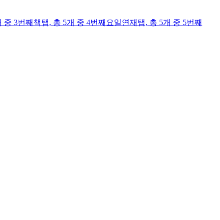
개 중 3번째
책
탭,
총 5개 중 4번째
요일연재
탭,
총 5개 중 5번째