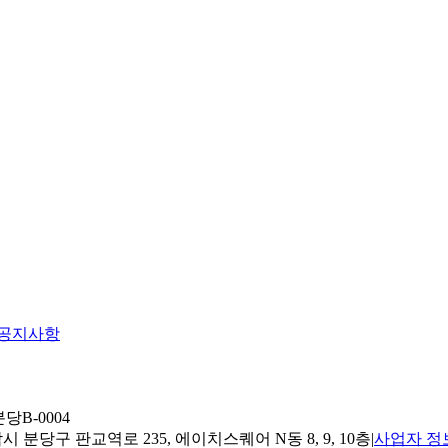
공지사항
당B-0004
 분당구 판교역로 235, 에이치스퀘어 N동 8, 9, 10층
|
사업자 정