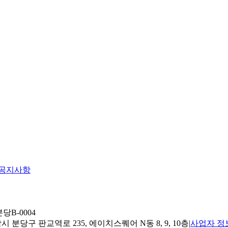
공지사항
당B-0004
 분당구 판교역로 235, 에이치스퀘어 N동 8, 9, 10층
|
사업자 정