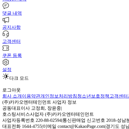
댓글 내역
공지사항
고객센터
쿠폰 등록
설정
다크 모드
로그아웃
회사 소개
이용약관
개인정보처리방침
청소년보호정책
고객센터
(주)카카오엔터테인먼트 사업자 정보
공동대표이사 고정희, 장윤중
|
호스팅서비스사업자 (주)카카오엔터테인먼트
사업자등록번호 220-88-02594
|
통신판매업 신고번호 2018-성남분
대표전화 1644-4755
|
이메일 contact@KakaoPage.com
|
경기도 성남시