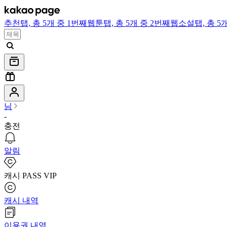
추천
탭,
총 5개 중 1번째
웹툰
탭,
총 5개 중 2번째
웹소설
탭,
총 5
님
-
충전
알림
캐시 PASS VIP
캐시 내역
이용권 내역