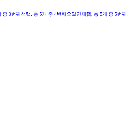
개 중 3번째
책
탭,
총 5개 중 4번째
요일연재
탭,
총 5개 중 5번째