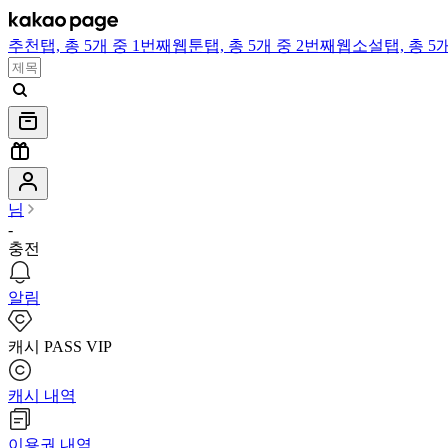
추천
탭,
총 5개 중 1번째
웹툰
탭,
총 5개 중 2번째
웹소설
탭,
총 5
님
-
충전
알림
캐시 PASS VIP
캐시 내역
이용권 내역