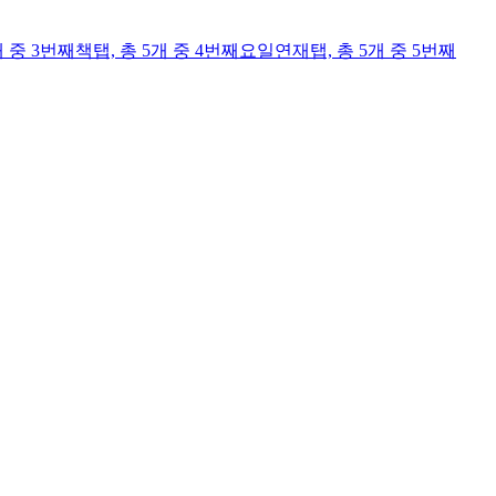
개 중 3번째
책
탭,
총 5개 중 4번째
요일연재
탭,
총 5개 중 5번째