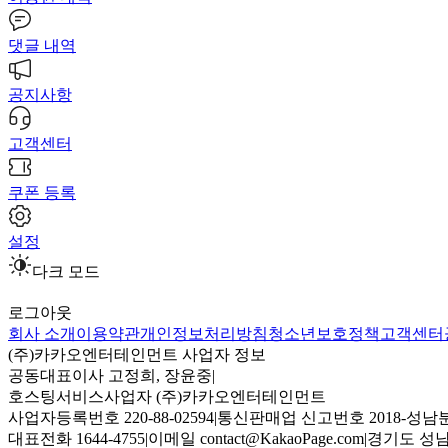
댓글 내역
공지사항
고객센터
쿠폰 등록
설정
다크 모드
로그아웃
회사 소개
이용약관
개인정보처리방침
청소년보호정책
고객센터
(주)카카오엔터테인먼트 사업자 정보
공동대표이사 고정희, 장윤중
|
호스팅서비스사업자 (주)카카오엔터테인먼트
사업자등록번호 220-88-02594
|
통신판매업 신고번호 2018-성남분
대표전화 1644-4755
|
이메일 contact@KakaoPage.com
|
경기도 성남시