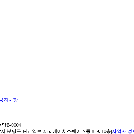
공지사항
당B-0004
 분당구 판교역로 235, 에이치스퀘어 N동 8, 9, 10층
|
사업자 정