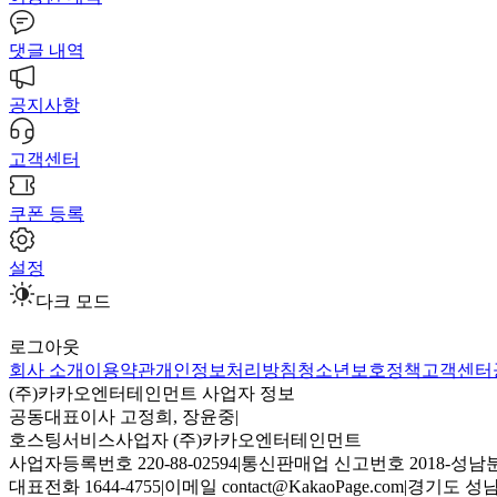
댓글 내역
공지사항
고객센터
쿠폰 등록
설정
다크 모드
로그아웃
회사 소개
이용약관
개인정보처리방침
청소년보호정책
고객센터
(주)카카오엔터테인먼트 사업자 정보
공동대표이사 고정희, 장윤중
|
호스팅서비스사업자 (주)카카오엔터테인먼트
사업자등록번호 220-88-02594
|
통신판매업 신고번호 2018-성남분
대표전화 1644-4755
|
이메일 contact@KakaoPage.com
|
경기도 성남시