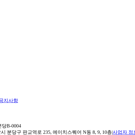
공지사항
당B-0004
 분당구 판교역로 235, 에이치스퀘어 N동 8, 9, 10층
|
사업자 정