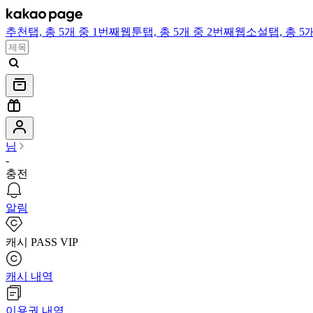
추천
탭,
총 5개 중 1번째
웹툰
탭,
총 5개 중 2번째
웹소설
탭,
총 5
님
-
충전
알림
캐시 PASS VIP
캐시 내역
이용권 내역