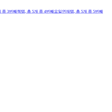
개 중 3번째
책
탭,
총 5개 중 4번째
요일연재
탭,
총 5개 중 5번째