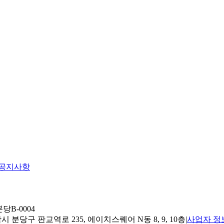
공지사항
당B-0004
 분당구 판교역로 235, 에이치스퀘어 N동 8, 9, 10층
|
사업자 정