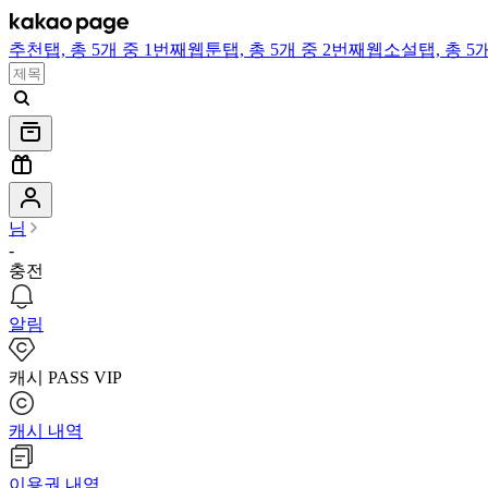
추천
탭,
총 5개 중 1번째
웹툰
탭,
총 5개 중 2번째
웹소설
탭,
총 5
님
-
충전
알림
캐시 PASS VIP
캐시 내역
이용권 내역