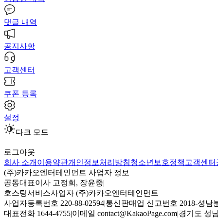
댓글 내역
공지사항
고객센터
쿠폰 등록
설정
다크 모드
로그아웃
회사 소개
이용약관
개인정보처리방침
청소년보호정책
고객센터
(주)카카오엔터테인먼트 사업자 정보
공동대표이사 고정희, 장윤중
|
호스팅서비스사업자 (주)카카오엔터테인먼트
사업자등록번호 220-88-02594
|
통신판매업 신고번호 2018-성남분
대표전화 1644-4755
|
이메일 contact@KakaoPage.com
|
경기도 성남시