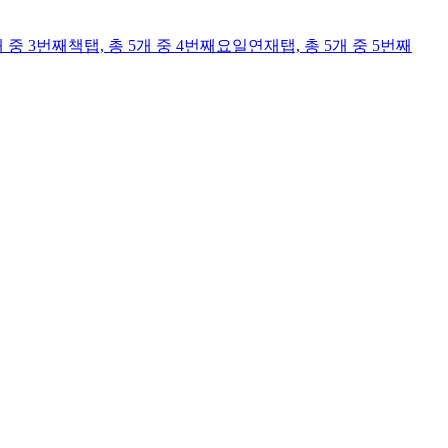
개 중 3번째
책
탭,
총 5개 중 4번째
요일연재
탭,
총 5개 중 5번째