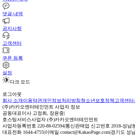
댓글 내역
공지사항
고객센터
쿠폰 등록
설정
다크 모드
로그아웃
회사 소개
이용약관
개인정보처리방침
청소년보호정책
고객센터
(주)카카오엔터테인먼트 사업자 정보
공동대표이사 고정희, 장윤중
|
호스팅서비스사업자 (주)카카오엔터테인먼트
사업자등록번호 220-88-02594
|
통신판매업 신고번호 2018-성남분
대표전화 1644-4755
|
이메일 contact@KakaoPage.com
|
경기도 성남시