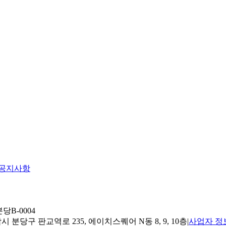
공지사항
당B-0004
 분당구 판교역로 235, 에이치스퀘어 N동 8, 9, 10층
|
사업자 정