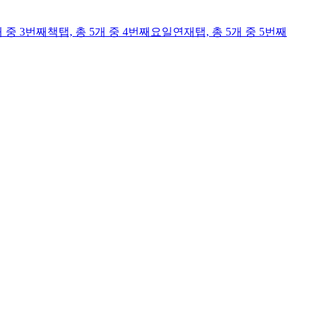
개 중 3번째
책
탭,
총 5개 중 4번째
요일연재
탭,
총 5개 중 5번째