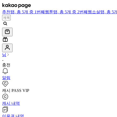
추천
탭,
총 5개 중 1번째
웹툰
탭,
총 5개 중 2번째
웹소설
탭,
총 5
님
-
충전
알림
캐시 PASS VIP
캐시 내역
이용권 내역