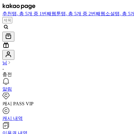
추천
탭,
총 5개 중 1번째
웹툰
탭,
총 5개 중 2번째
웹소설
탭,
총 5
님
-
충전
알림
캐시 PASS VIP
캐시 내역
이용권 내역