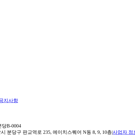
공지사항
당B-0004
 분당구 판교역로 235, 에이치스퀘어 N동 8, 9, 10층
|
사업자 정