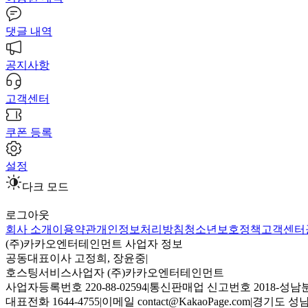
댓글 내역
공지사항
고객센터
쿠폰 등록
설정
다크 모드
로그아웃
회사 소개
이용약관
개인정보처리방침
청소년보호정책
고객센터
(주)카카오엔터테인먼트 사업자 정보
공동대표이사 고정희, 장윤중
|
호스팅서비스사업자 (주)카카오엔터테인먼트
사업자등록번호 220-88-02594
|
통신판매업 신고번호 2018-성남분
대표전화 1644-4755
|
이메일 contact@KakaoPage.com
|
경기도 성남시