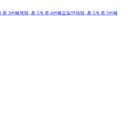
개 중 3번째
책
탭,
총 5개 중 4번째
요일연재
탭,
총 5개 중 5번째