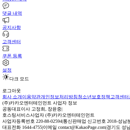
댓글 내역
공지사항
고객센터
쿠폰 등록
설정
다크 모드
로그아웃
회사 소개
이용약관
개인정보처리방침
청소년보호정책
고객센터
(주)카카오엔터테인먼트 사업자 정보
공동대표이사 고정희, 장윤중
|
호스팅서비스사업자 (주)카카오엔터테인먼트
사업자등록번호 220-88-02594
|
통신판매업 신고번호 2018-성남분
대표전화 1644-4755
|
이메일 contact@KakaoPage.com
|
경기도 성남시