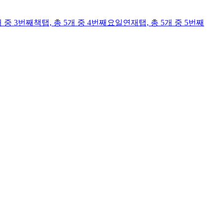
개 중 3번째
책
탭,
총 5개 중 4번째
요일연재
탭,
총 5개 중 5번째