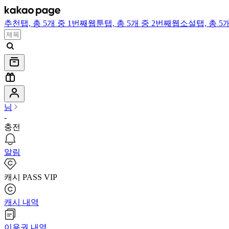
추천
탭,
총 5개 중 1번째
웹툰
탭,
총 5개 중 2번째
웹소설
탭,
총 5
님
-
충전
알림
캐시 PASS VIP
캐시 내역
이용권 내역