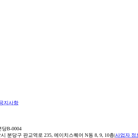
공지사항
당B-0004
 분당구 판교역로 235, 에이치스퀘어 N동 8, 9, 10층
|
사업자 정