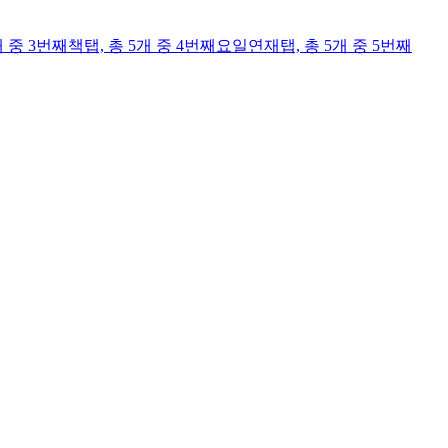
개 중 3번째
책
탭,
총 5개 중 4번째
요일연재
탭,
총 5개 중 5번째