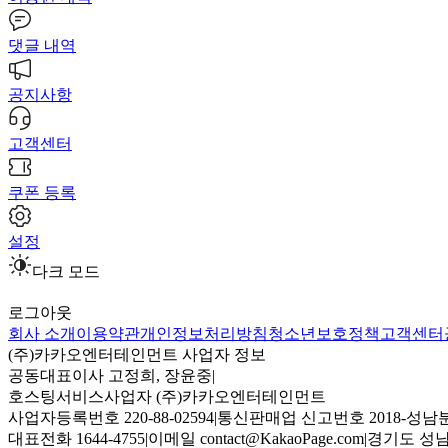
댓글 내역
공지사항
고객센터
쿠폰 등록
설정
다크 모드
로그아웃
회사 소개
이용약관
개인정보처리방침
청소년보호정책
고객센터
(주)카카오엔터테인먼트 사업자 정보
공동대표이사 고정희, 장윤중
|
호스팅서비스사업자 (주)카카오엔터테인먼트
사업자등록번호 220-88-02594
|
통신판매업 신고번호 2018-성남분
대표전화 1644-4755
|
이메일 contact@KakaoPage.com
|
경기도 성남시