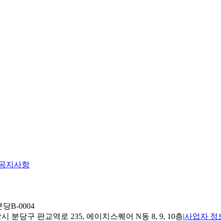
공지사항
당B-0004
 분당구 판교역로 235, 에이치스퀘어 N동 8, 9, 10층
|
사업자 정