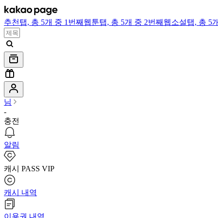
추천
탭,
총 5개 중 1번째
웹툰
탭,
총 5개 중 2번째
웹소설
탭,
총 5
님
-
충전
알림
캐시 PASS VIP
캐시 내역
이용권 내역