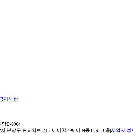
공지사항
당B-0004
 분당구 판교역로 235, 에이치스퀘어 N동 8, 9, 10층
|
사업자 정