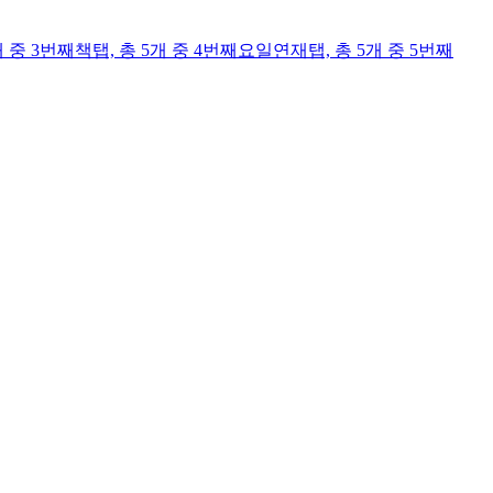
개 중 3번째
책
탭,
총 5개 중 4번째
요일연재
탭,
총 5개 중 5번째