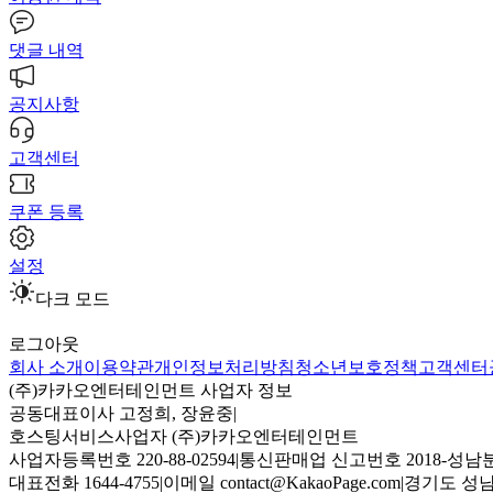
댓글 내역
공지사항
고객센터
쿠폰 등록
설정
다크 모드
로그아웃
회사 소개
이용약관
개인정보처리방침
청소년보호정책
고객센터
(주)카카오엔터테인먼트 사업자 정보
공동대표이사 고정희, 장윤중
|
호스팅서비스사업자 (주)카카오엔터테인먼트
사업자등록번호 220-88-02594
|
통신판매업 신고번호 2018-성남분
대표전화 1644-4755
|
이메일 contact@KakaoPage.com
|
경기도 성남시