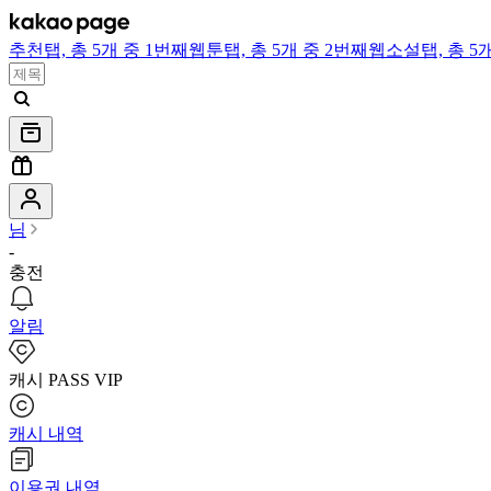
추천
탭,
총 5개 중 1번째
웹툰
탭,
총 5개 중 2번째
웹소설
탭,
총 5
님
-
충전
알림
캐시 PASS VIP
캐시 내역
이용권 내역