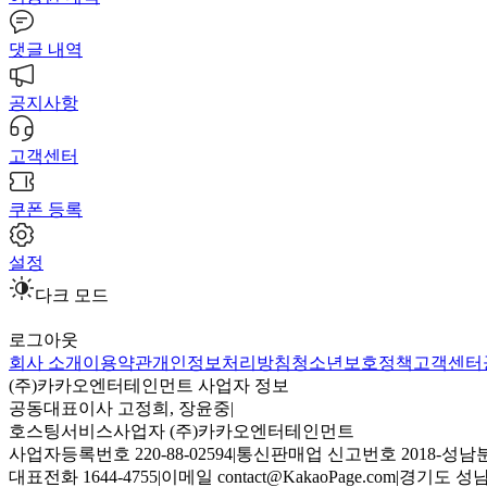
댓글 내역
공지사항
고객센터
쿠폰 등록
설정
다크 모드
로그아웃
회사 소개
이용약관
개인정보처리방침
청소년보호정책
고객센터
(주)카카오엔터테인먼트 사업자 정보
공동대표이사 고정희, 장윤중
|
호스팅서비스사업자 (주)카카오엔터테인먼트
사업자등록번호 220-88-02594
|
통신판매업 신고번호 2018-성남분
대표전화 1644-4755
|
이메일 contact@KakaoPage.com
|
경기도 성남시