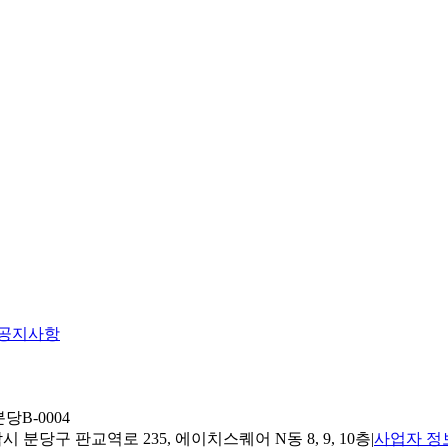
공지사항
당B-0004
 분당구 판교역로 235, 에이치스퀘어 N동 8, 9, 10층
|
사업자 정