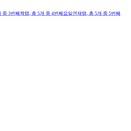
개 중 3번째
책
탭,
총 5개 중 4번째
요일연재
탭,
총 5개 중 5번째