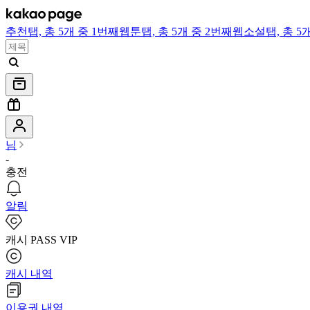
추천
탭,
총 5개 중 1번째
웹툰
탭,
총 5개 중 2번째
웹소설
탭,
총 5
님
-
충전
알림
캐시 PASS VIP
캐시 내역
이용권 내역