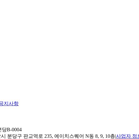
공지사항
당B-0004
 분당구 판교역로 235, 에이치스퀘어 N동 8, 9, 10층
|
사업자 정