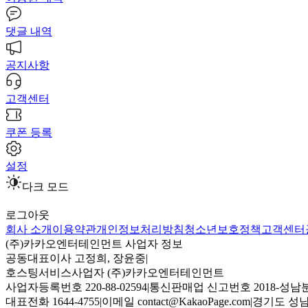
댓글 내역
공지사항
고객센터
쿠폰 등록
설정
다크 모드
로그아웃
회사 소개
이용약관
개인정보처리방침
청소년보호정책
고객센터
(주)카카오엔터테인먼트 사업자 정보
공동대표이사 고정희, 장윤중
|
호스팅서비스사업자 (주)카카오엔터테인먼트
사업자등록번호 220-88-02594
|
통신판매업 신고번호 2018-성남분
대표전화 1644-4755
|
이메일 contact@KakaoPage.com
|
경기도 성남시