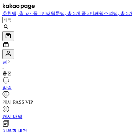
추천
탭,
총 5개 중 1번째
웹툰
탭,
총 5개 중 2번째
웹소설
탭,
총 5
님
-
충전
알림
캐시 PASS VIP
캐시 내역
이용권 내역