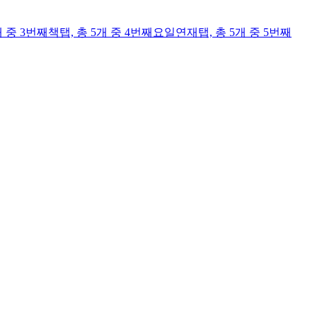
개 중 3번째
책
탭,
총 5개 중 4번째
요일연재
탭,
총 5개 중 5번째