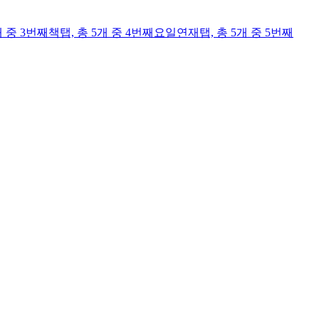
개 중 3번째
책
탭,
총 5개 중 4번째
요일연재
탭,
총 5개 중 5번째