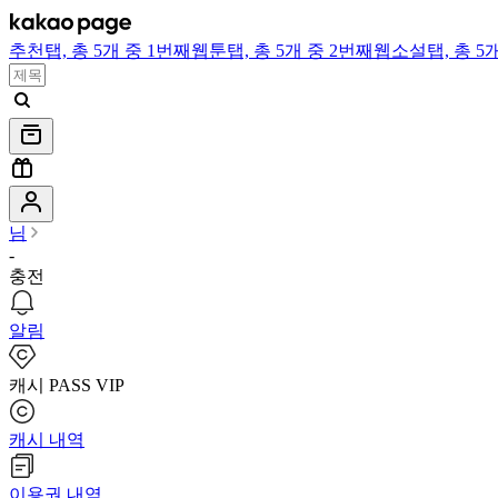
추천
탭,
총 5개 중 1번째
웹툰
탭,
총 5개 중 2번째
웹소설
탭,
총 5
님
-
충전
알림
캐시 PASS VIP
캐시 내역
이용권 내역