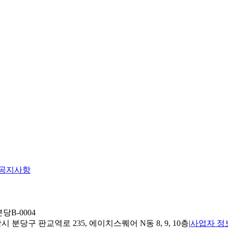
공지사항
당B-0004
 분당구 판교역로 235, 에이치스퀘어 N동 8, 9, 10층
|
사업자 정