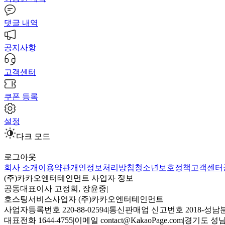
댓글 내역
공지사항
고객센터
쿠폰 등록
설정
다크 모드
로그아웃
회사 소개
이용약관
개인정보처리방침
청소년보호정책
고객센터
(주)카카오엔터테인먼트 사업자 정보
공동대표이사 고정희, 장윤중
|
호스팅서비스사업자 (주)카카오엔터테인먼트
사업자등록번호 220-88-02594
|
통신판매업 신고번호 2018-성남분
대표전화 1644-4755
|
이메일 contact@KakaoPage.com
|
경기도 성남시