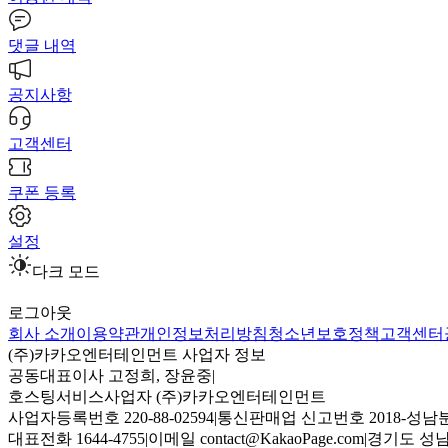
댓글 내역
공지사항
고객센터
쿠폰 등록
설정
다크 모드
로그아웃
회사 소개
이용약관
개인정보처리방침
청소년보호정책
고객센터
(주)카카오엔터테인먼트 사업자 정보
공동대표이사 고정희, 장윤중
|
호스팅서비스사업자 (주)카카오엔터테인먼트
사업자등록번호 220-88-02594
|
통신판매업 신고번호 2018-성남분
대표전화 1644-4755
|
이메일 contact@KakaoPage.com
|
경기도 성남시