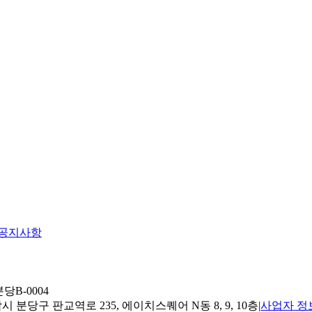
공지사항
당B-0004
 분당구 판교역로 235, 에이치스퀘어 N동 8, 9, 10층
|
사업자 정