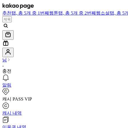
추천
탭,
총 5개 중 1번째
웹툰
탭,
총 5개 중 2번째
웹소설
탭,
총 5
님
-
충전
알림
캐시 PASS VIP
캐시 내역
이용권 내역