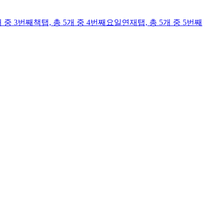
개 중 3번째
책
탭,
총 5개 중 4번째
요일연재
탭,
총 5개 중 5번째