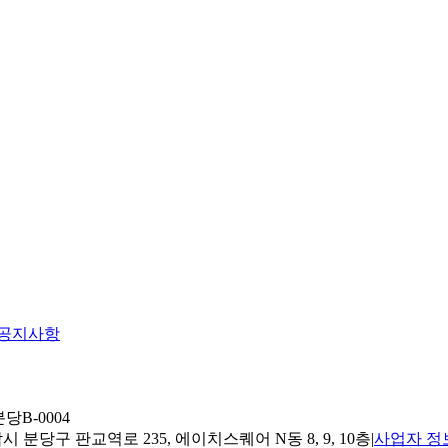
공지사항
당B-0004
 분당구 판교역로 235, 에이치스퀘어 N동 8, 9, 10층
|
사업자 정