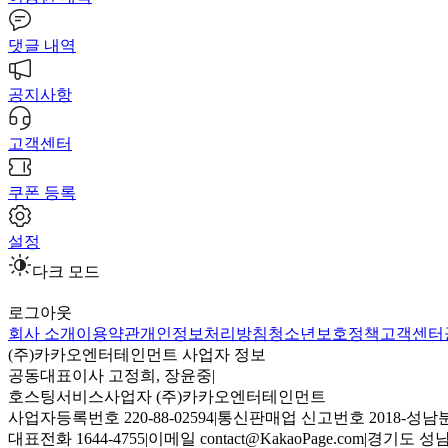
댓글 내역
공지사항
고객센터
쿠폰 등록
설정
다크 모드
로그아웃
회사 소개
이용약관
개인정보처리방침
청소년보호정책
고객센터
(주)카카오엔터테인먼트 사업자 정보
공동대표이사 고정희, 장윤중
|
호스팅서비스사업자 (주)카카오엔터테인먼트
사업자등록번호 220-88-02594
|
통신판매업 신고번호 2018-성남분
대표전화 1644-4755
|
이메일 contact@KakaoPage.com
|
경기도 성남시