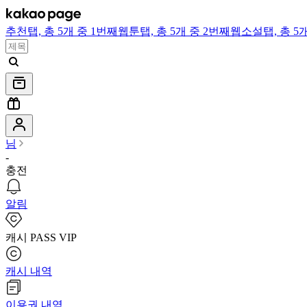
추천
탭,
총 5개 중 1번째
웹툰
탭,
총 5개 중 2번째
웹소설
탭,
총 5
님
-
충전
알림
캐시 PASS VIP
캐시 내역
이용권 내역