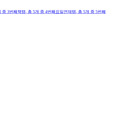
개 중 3번째
책
탭,
총 5개 중 4번째
요일연재
탭,
총 5개 중 5번째