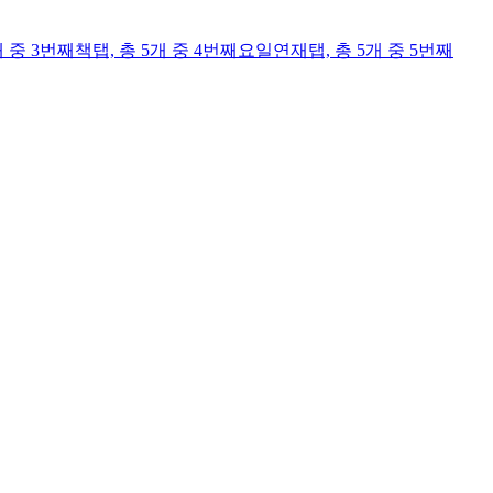
개 중 3번째
책
탭,
총 5개 중 4번째
요일연재
탭,
총 5개 중 5번째