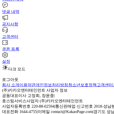
댓글 내역
공지사항
고객센터
쿠폰 등록
설정
다크 모드
로그아웃
회사 소개
이용약관
개인정보처리방침
청소년보호정책
고객센터
(주)카카오엔터테인먼트 사업자 정보
공동대표이사 고정희, 장윤중
|
호스팅서비스사업자 (주)카카오엔터테인먼트
사업자등록번호 220-88-02594
|
통신판매업 신고번호 2018-성남분
대표전화 1644-4755
|
이메일 contact@KakaoPage.com
|
경기도 성남시