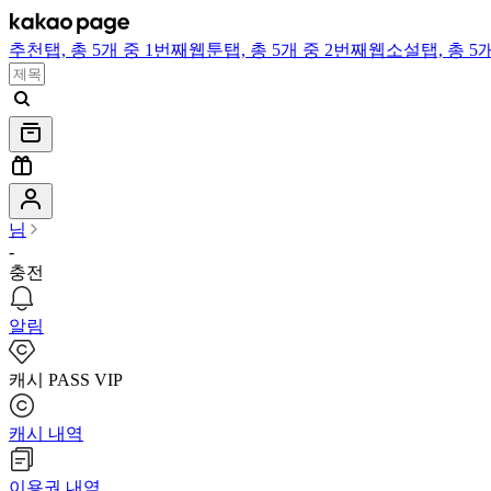
추천
탭,
총 5개 중 1번째
웹툰
탭,
총 5개 중 2번째
웹소설
탭,
총 5
님
-
충전
알림
캐시 PASS VIP
캐시 내역
이용권 내역