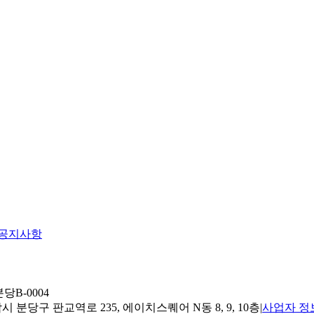
공지사항
당B-0004
 분당구 판교역로 235, 에이치스퀘어 N동 8, 9, 10층
|
사업자 정