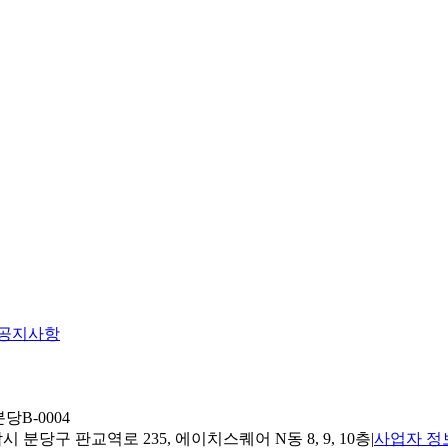
공지사항
당B-0004
 분당구 판교역로 235, 에이치스퀘어 N동 8, 9, 10층
|
사업자 정