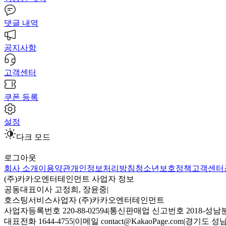
댓글 내역
공지사항
고객센터
쿠폰 등록
설정
다크 모드
로그아웃
회사 소개
이용약관
개인정보처리방침
청소년보호정책
고객센터
(주)카카오엔터테인먼트 사업자 정보
공동대표이사 고정희, 장윤중
|
호스팅서비스사업자 (주)카카오엔터테인먼트
사업자등록번호 220-88-02594
|
통신판매업 신고번호 2018-성남분
대표전화 1644-4755
|
이메일 contact@KakaoPage.com
|
경기도 성남시