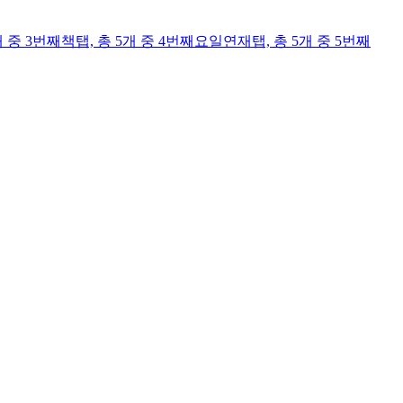
개 중 3번째
책
탭,
총 5개 중 4번째
요일연재
탭,
총 5개 중 5번째