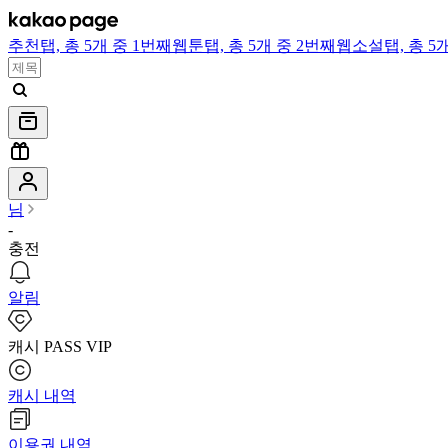
추천
탭,
총 5개 중 1번째
웹툰
탭,
총 5개 중 2번째
웹소설
탭,
총 5
님
-
충전
알림
캐시 PASS VIP
캐시 내역
이용권 내역