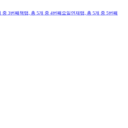
개 중 3번째
책
탭,
총 5개 중 4번째
요일연재
탭,
총 5개 중 5번째