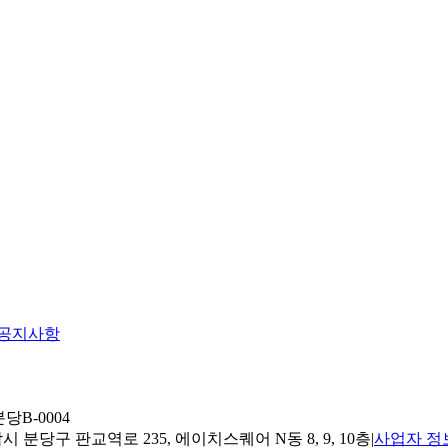
공지사항
당B-0004
 분당구 판교역로 235, 에이치스퀘어 N동 8, 9, 10층
|
사업자 정