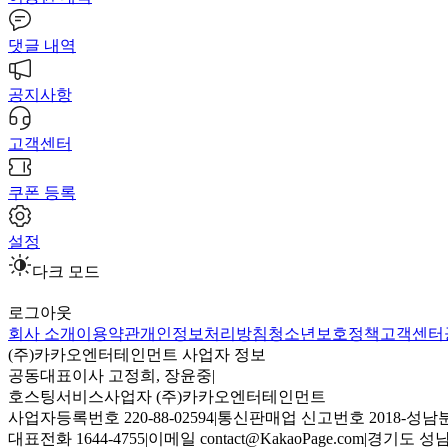
댓글 내역
공지사항
고객센터
쿠폰 등록
설정
다크 모드
로그아웃
회사 소개
이용약관
개인정보처리방침
청소년보호정책
고객센터
(주)카카오엔터테인먼트 사업자 정보
공동대표이사 고정희, 장윤중
|
호스팅서비스사업자 (주)카카오엔터테인먼트
사업자등록번호 220-88-02594
|
통신판매업 신고번호 2018-성남분
대표전화 1644-4755
|
이메일 contact@KakaoPage.com
|
경기도 성남시