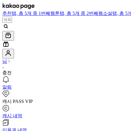
추천
탭,
총 5개 중 1번째
웹툰
탭,
총 5개 중 2번째
웹소설
탭,
총 5
님
-
충전
알림
캐시 PASS VIP
캐시 내역
이용권 내역