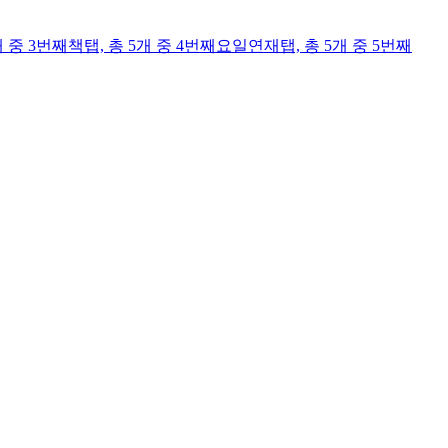
개 중 3번째
책
탭,
총 5개 중 4번째
요일연재
탭,
총 5개 중 5번째