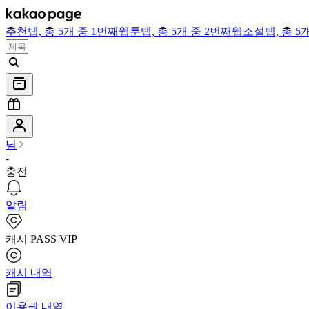
추천
탭,
총 5개 중 1번째
웹툰
탭,
총 5개 중 2번째
웹소설
탭,
총 5
님
-
충전
알림
캐시 PASS VIP
캐시 내역
이용권 내역