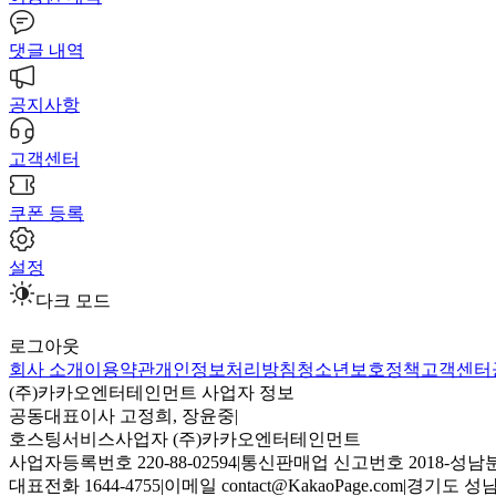
댓글 내역
공지사항
고객센터
쿠폰 등록
설정
다크 모드
로그아웃
회사 소개
이용약관
개인정보처리방침
청소년보호정책
고객센터
(주)카카오엔터테인먼트 사업자 정보
공동대표이사 고정희, 장윤중
|
호스팅서비스사업자 (주)카카오엔터테인먼트
사업자등록번호 220-88-02594
|
통신판매업 신고번호 2018-성남분
대표전화 1644-4755
|
이메일 contact@KakaoPage.com
|
경기도 성남시