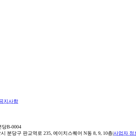
공지사항
당B-0004
 분당구 판교역로 235, 에이치스퀘어 N동 8, 9, 10층
|
사업자 정