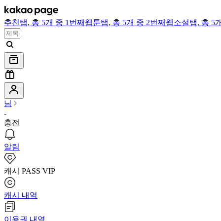
추천
탭,
총 5개 중 1번째
웹툰
탭,
총 5개 중 2번째
웹소설
탭,
총 5
님
-
충전
알림
캐시 PASS VIP
캐시 내역
이용권 내역