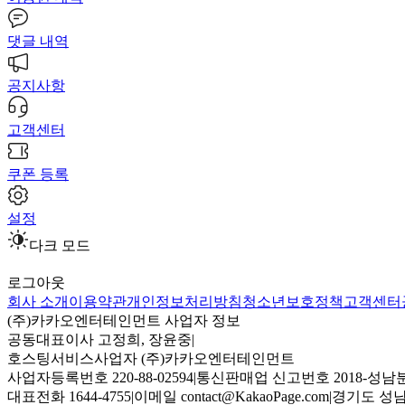
댓글 내역
공지사항
고객센터
쿠폰 등록
설정
다크 모드
로그아웃
회사 소개
이용약관
개인정보처리방침
청소년보호정책
고객센터
(주)카카오엔터테인먼트 사업자 정보
공동대표이사 고정희, 장윤중
|
호스팅서비스사업자 (주)카카오엔터테인먼트
사업자등록번호 220-88-02594
|
통신판매업 신고번호 2018-성남분
대표전화 1644-4755
|
이메일 contact@KakaoPage.com
|
경기도 성남시