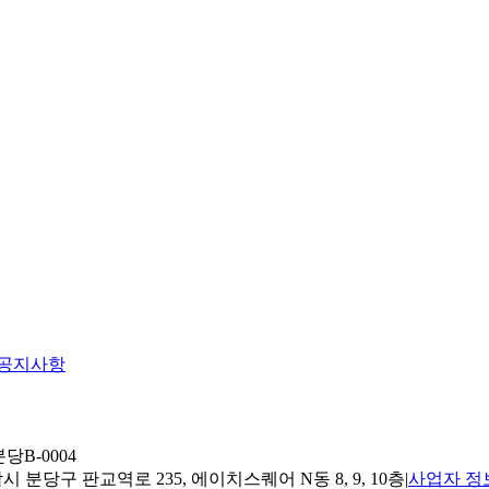
공지사항
당B-0004
 분당구 판교역로 235, 에이치스퀘어 N동 8, 9, 10층
|
사업자 정