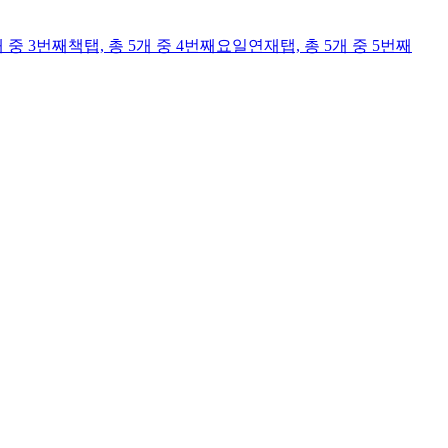
개 중 3번째
책
탭,
총 5개 중 4번째
요일연재
탭,
총 5개 중 5번째