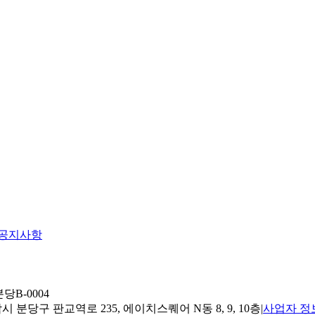
공지사항
당B-0004
 분당구 판교역로 235, 에이치스퀘어 N동 8, 9, 10층
|
사업자 정