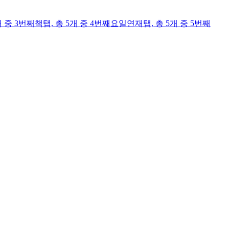
개 중 3번째
책
탭,
총 5개 중 4번째
요일연재
탭,
총 5개 중 5번째