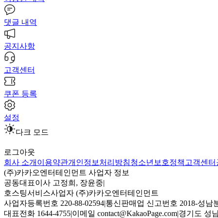
댓글 내역
공지사항
고객센터
쿠폰 등록
설정
다크 모드
로그아웃
회사 소개
이용약관
개인정보처리방침
청소년보호정책
고객센터
(주)카카오엔터테인먼트 사업자 정보
공동대표이사 고정희, 장윤중
|
호스팅서비스사업자 (주)카카오엔터테인먼트
사업자등록번호 220-88-02594
|
통신판매업 신고번호 2018-성남분
대표전화 1644-4755
|
이메일 contact@KakaoPage.com
|
경기도 성남시