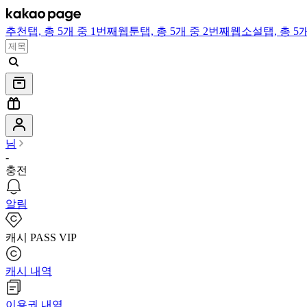
추천
탭,
총 5개 중 1번째
웹툰
탭,
총 5개 중 2번째
웹소설
탭,
총 5
님
-
충전
알림
캐시 PASS VIP
캐시 내역
이용권 내역