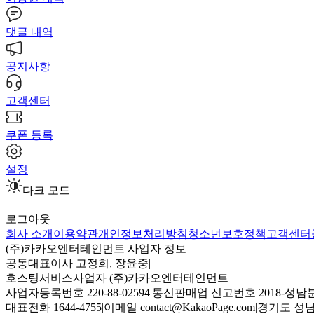
댓글 내역
공지사항
고객센터
쿠폰 등록
설정
다크 모드
로그아웃
회사 소개
이용약관
개인정보처리방침
청소년보호정책
고객센터
(주)카카오엔터테인먼트 사업자 정보
공동대표이사 고정희, 장윤중
|
호스팅서비스사업자 (주)카카오엔터테인먼트
사업자등록번호 220-88-02594
|
통신판매업 신고번호 2018-성남분
대표전화 1644-4755
|
이메일 contact@KakaoPage.com
|
경기도 성남시