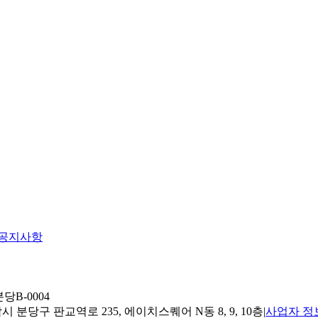
공지사항
당B-0004
 분당구 판교역로 235, 에이치스퀘어 N동 8, 9, 10층
|
사업자 정