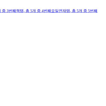
개 중 3번째
책
탭,
총 5개 중 4번째
요일연재
탭,
총 5개 중 5번째