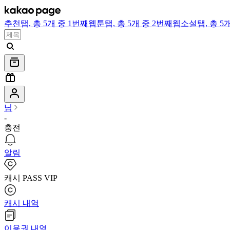
추천
탭,
총 5개 중 1번째
웹툰
탭,
총 5개 중 2번째
웹소설
탭,
총 5
님
-
충전
알림
캐시 PASS VIP
캐시 내역
이용권 내역