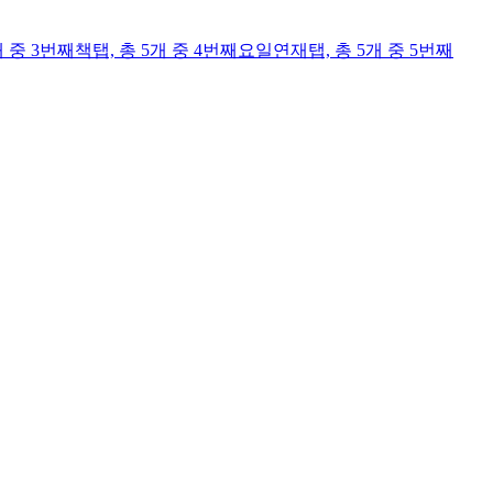
개 중 3번째
책
탭,
총 5개 중 4번째
요일연재
탭,
총 5개 중 5번째