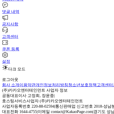
댓글 내역
공지사항
고객센터
쿠폰 등록
설정
다크 모드
로그아웃
회사 소개
이용약관
개인정보처리방침
청소년보호정책
고객센터
(주)카카오엔터테인먼트 사업자 정보
공동대표이사 고정희, 장윤중
|
호스팅서비스사업자 (주)카카오엔터테인먼트
사업자등록번호 220-88-02594
|
통신판매업 신고번호 2018-성남분
대표전화 1644-4755
|
이메일 contact@KakaoPage.com
|
경기도 성남시