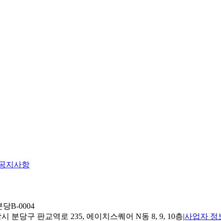
공지사항
당B-0004
 분당구 판교역로 235, 에이치스퀘어 N동 8, 9, 10층
|
사업자 정