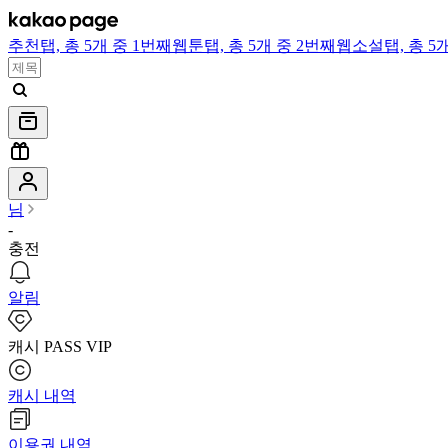
추천
탭,
총 5개 중 1번째
웹툰
탭,
총 5개 중 2번째
웹소설
탭,
총 5
님
-
충전
알림
캐시 PASS VIP
캐시 내역
이용권 내역