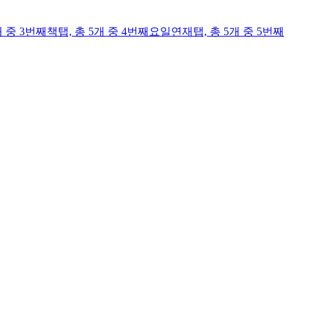
개 중 3번째
책
탭,
총 5개 중 4번째
요일연재
탭,
총 5개 중 5번째