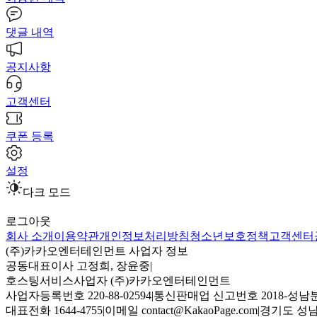
댓글 내역
공지사항
고객센터
쿠폰 등록
설정
다크 모드
로그아웃
회사 소개
이용약관
개인정보처리방침
청소년보호정책
고객센터
(주)카카오엔터테인먼트 사업자 정보
공동대표이사 고정희, 장윤중
|
호스팅서비스사업자 (주)카카오엔터테인먼트
사업자등록번호 220-88-02594
|
통신판매업 신고번호 2018-성남분
대표전화 1644-4755
|
이메일 contact@KakaoPage.com
|
경기도 성남시