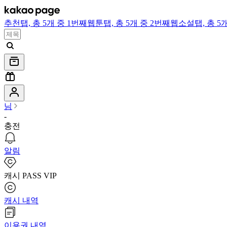
추천
탭,
총 5개 중 1번째
웹툰
탭,
총 5개 중 2번째
웹소설
탭,
총 5
님
-
충전
알림
캐시 PASS VIP
캐시 내역
이용권 내역