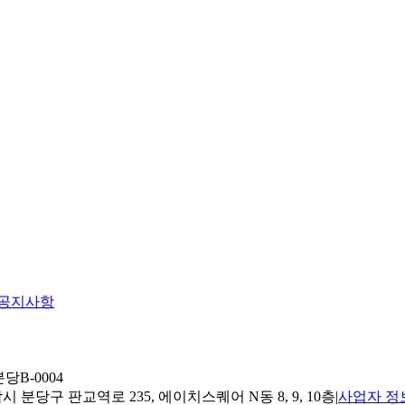
공지사항
당B-0004
 분당구 판교역로 235, 에이치스퀘어 N동 8, 9, 10층
|
사업자 정