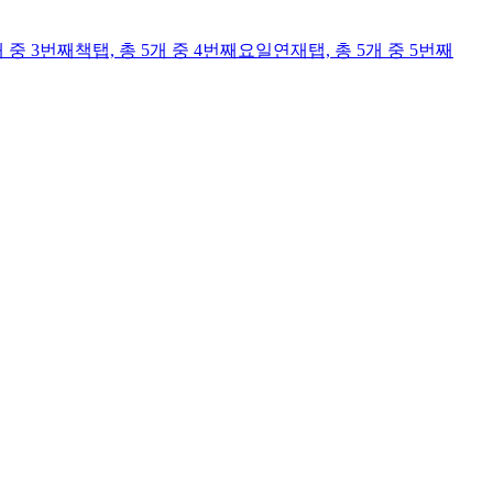
개 중 3번째
책
탭,
총 5개 중 4번째
요일연재
탭,
총 5개 중 5번째