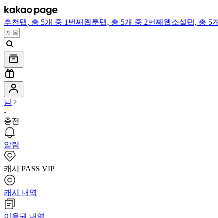
추천
탭,
총 5개 중 1번째
웹툰
탭,
총 5개 중 2번째
웹소설
탭,
총 5
님
-
충전
알림
캐시 PASS VIP
캐시 내역
이용권 내역