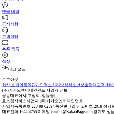
댓글 내역
공지사항
고객센터
쿠폰 등록
설정
다크 모드
로그아웃
회사 소개
이용약관
개인정보처리방침
청소년보호정책
고객센터
(주)카카오엔터테인먼트 사업자 정보
공동대표이사 고정희, 장윤중
|
호스팅서비스사업자 (주)카카오엔터테인먼트
사업자등록번호 220-88-02594
|
통신판매업 신고번호 2018-성남분
대표전화 1644-4755
|
이메일 contact@KakaoPage.com
|
경기도 성남시