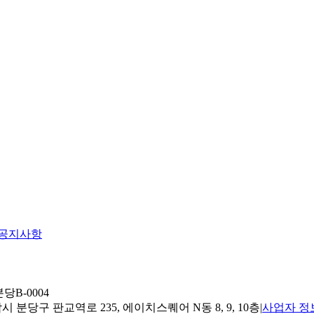
공지사항
당B-0004
 분당구 판교역로 235, 에이치스퀘어 N동 8, 9, 10층
|
사업자 정