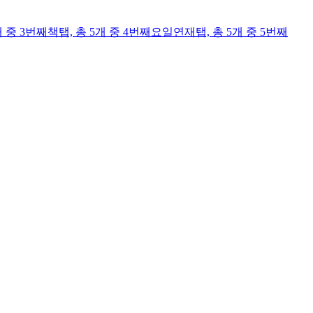
개 중 3번째
책
탭,
총 5개 중 4번째
요일연재
탭,
총 5개 중 5번째