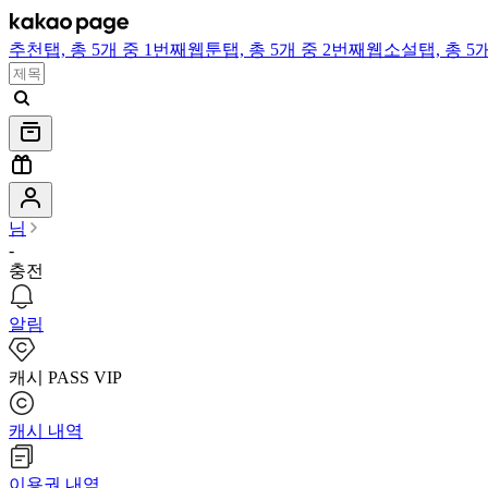
추천
탭,
총 5개 중 1번째
웹툰
탭,
총 5개 중 2번째
웹소설
탭,
총 5
님
-
충전
알림
캐시 PASS VIP
캐시 내역
이용권 내역