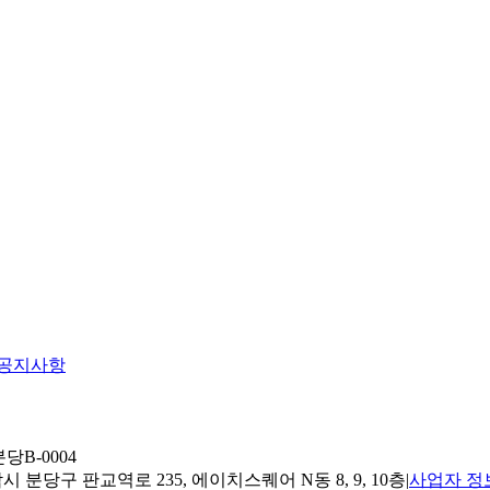
공지사항
당B-0004
 분당구 판교역로 235, 에이치스퀘어 N동 8, 9, 10층
|
사업자 정