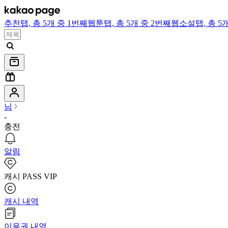
추천
탭,
총 5개 중 1번째
웹툰
탭,
총 5개 중 2번째
웹소설
탭,
총 5
님
-
충전
알림
캐시 PASS VIP
캐시 내역
이용권 내역