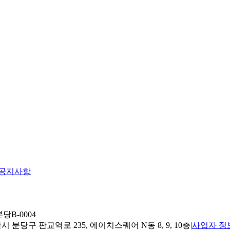
공지사항
당B-0004
 분당구 판교역로 235, 에이치스퀘어 N동 8, 9, 10층
|
사업자 정