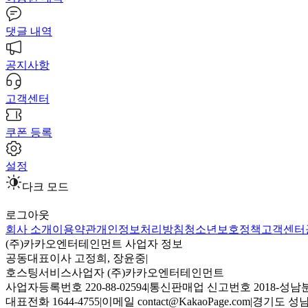
댓글 내역
공지사항
고객센터
쿠폰 등록
설정
다크 모드
로그아웃
회사 소개
이용약관
개인정보처리방침
청소년보호정책
고객센터
(주)카카오엔터테인먼트 사업자 정보
공동대표이사 고정희, 장윤중
|
호스팅서비스사업자 (주)카카오엔터테인먼트
사업자등록번호 220-88-02594
|
통신판매업 신고번호 2018-성남분
대표전화 1644-4755
|
이메일 contact@KakaoPage.com
|
경기도 성남시