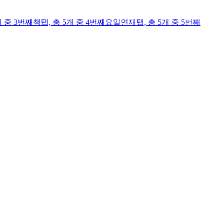
개 중 3번째
책
탭,
총 5개 중 4번째
요일연재
탭,
총 5개 중 5번째