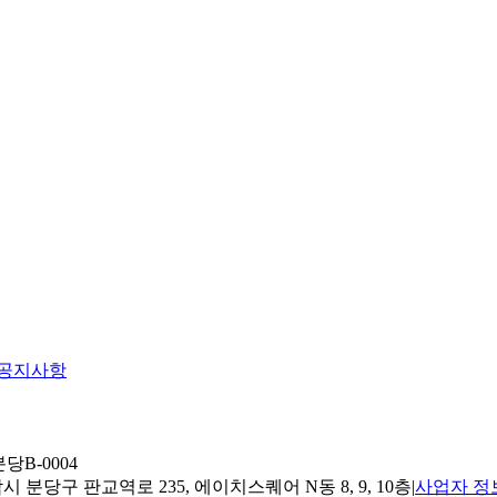
공지사항
당B-0004
 분당구 판교역로 235, 에이치스퀘어 N동 8, 9, 10층
|
사업자 정