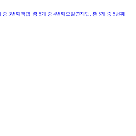
개 중 3번째
책
탭,
총 5개 중 4번째
요일연재
탭,
총 5개 중 5번째