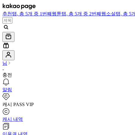
추천
탭,
총 5개 중 1번째
웹툰
탭,
총 5개 중 2번째
웹소설
탭,
총 5
님
-
충전
알림
캐시 PASS VIP
캐시 내역
이용권 내역