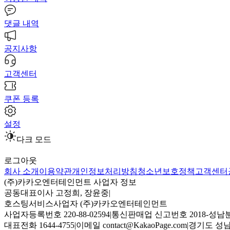
댓글 내역
공지사항
고객센터
쿠폰 등록
설정
다크 모드
로그아웃
회사 소개
이용약관
개인정보처리방침
청소년보호정책
고객센터
(주)카카오엔터테인먼트 사업자 정보
공동대표이사 고정희, 장윤중
|
호스팅서비스사업자 (주)카카오엔터테인먼트
사업자등록번호 220-88-02594
|
통신판매업 신고번호 2018-성남분
대표전화 1644-4755
|
이메일 contact@KakaoPage.com
|
경기도 성남시