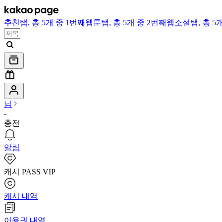
추천
탭,
총 5개 중 1번째
웹툰
탭,
총 5개 중 2번째
웹소설
탭,
총 5
님
-
충전
알림
캐시 PASS VIP
캐시 내역
이용권 내역