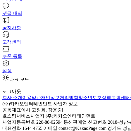
댓글 내역
공지사항
고객센터
쿠폰 등록
설정
다크 모드
로그아웃
회사 소개
이용약관
개인정보처리방침
청소년보호정책
고객센터
(주)카카오엔터테인먼트 사업자 정보
공동대표이사 고정희, 장윤중
|
호스팅서비스사업자 (주)카카오엔터테인먼트
사업자등록번호 220-88-02594
|
통신판매업 신고번호 2018-성남분
대표전화 1644-4755
|
이메일 contact@KakaoPage.com
|
경기도 성남시