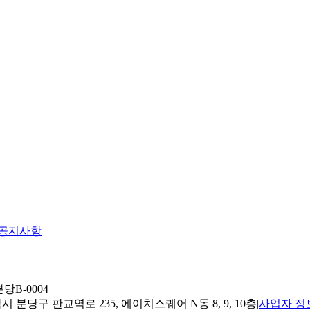
공지사항
당B-0004
 분당구 판교역로 235, 에이치스퀘어 N동 8, 9, 10층
|
사업자 정