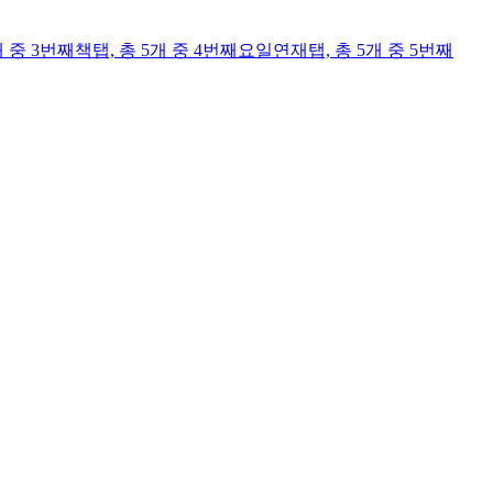
개 중 3번째
책
탭,
총 5개 중 4번째
요일연재
탭,
총 5개 중 5번째