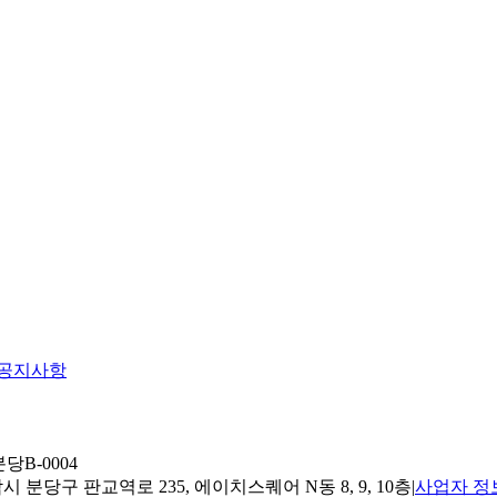
공지사항
당B-0004
 분당구 판교역로 235, 에이치스퀘어 N동 8, 9, 10층
|
사업자 정