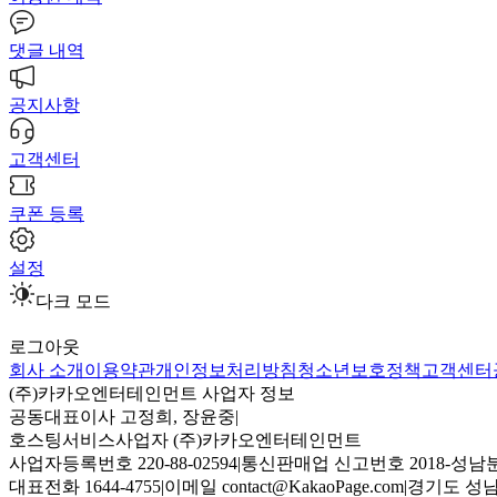
댓글 내역
공지사항
고객센터
쿠폰 등록
설정
다크 모드
로그아웃
회사 소개
이용약관
개인정보처리방침
청소년보호정책
고객센터
(주)카카오엔터테인먼트 사업자 정보
공동대표이사 고정희, 장윤중
|
호스팅서비스사업자 (주)카카오엔터테인먼트
사업자등록번호 220-88-02594
|
통신판매업 신고번호 2018-성남분
대표전화 1644-4755
|
이메일 contact@KakaoPage.com
|
경기도 성남시