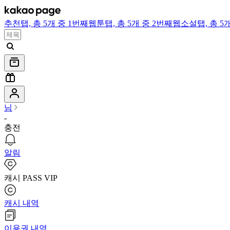
추천
탭,
총 5개 중 1번째
웹툰
탭,
총 5개 중 2번째
웹소설
탭,
총 5
님
-
충전
알림
캐시 PASS VIP
캐시 내역
이용권 내역