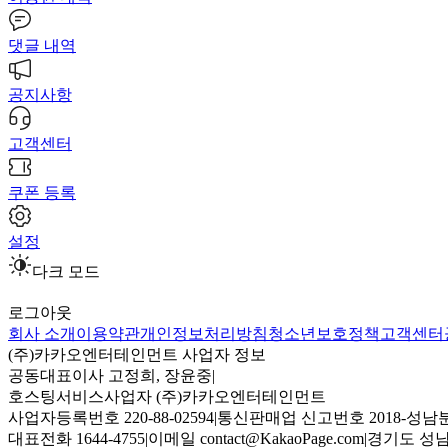
댓글 내역
공지사항
고객센터
쿠폰 등록
설정
다크 모드
로그아웃
회사 소개
이용약관
개인정보처리방침
청소년보호정책
고객센터
(주)카카오엔터테인먼트 사업자 정보
공동대표이사 고정희, 장윤중
|
호스팅서비스사업자 (주)카카오엔터테인먼트
사업자등록번호 220-88-02594
|
통신판매업 신고번호 2018-성남분
대표전화 1644-4755
|
이메일 contact@KakaoPage.com
|
경기도 성남시