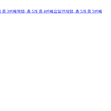
개 중 3번째
책
탭,
총 5개 중 4번째
요일연재
탭,
총 5개 중 5번째