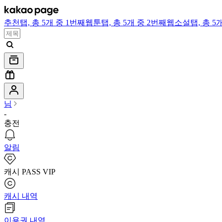
추천
탭,
총 5개 중 1번째
웹툰
탭,
총 5개 중 2번째
웹소설
탭,
총 5
님
-
충전
알림
캐시 PASS VIP
캐시 내역
이용권 내역