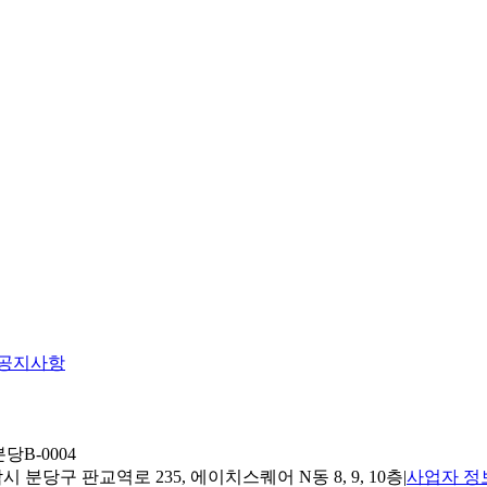
공지사항
당B-0004
 분당구 판교역로 235, 에이치스퀘어 N동 8, 9, 10층
|
사업자 정