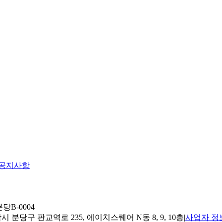
공지사항
당B-0004
 분당구 판교역로 235, 에이치스퀘어 N동 8, 9, 10층
|
사업자 정