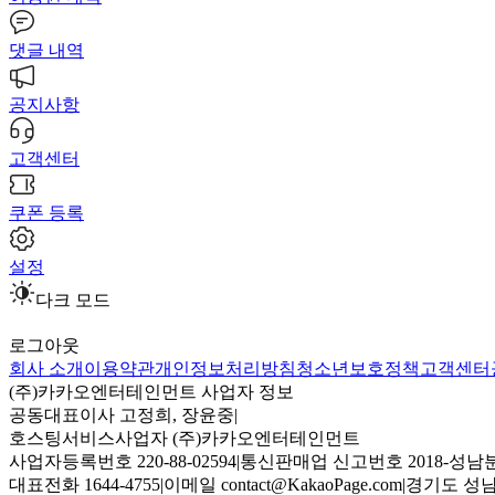
댓글 내역
공지사항
고객센터
쿠폰 등록
설정
다크 모드
로그아웃
회사 소개
이용약관
개인정보처리방침
청소년보호정책
고객센터
(주)카카오엔터테인먼트 사업자 정보
공동대표이사 고정희, 장윤중
|
호스팅서비스사업자 (주)카카오엔터테인먼트
사업자등록번호 220-88-02594
|
통신판매업 신고번호 2018-성남분
대표전화 1644-4755
|
이메일 contact@KakaoPage.com
|
경기도 성남시