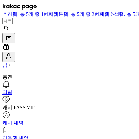
추천
탭,
총 5개 중 1번째
웹툰
탭,
총 5개 중 2번째
웹소설
탭,
총 5
님
-
충전
알림
캐시 PASS VIP
캐시 내역
이용권 내역