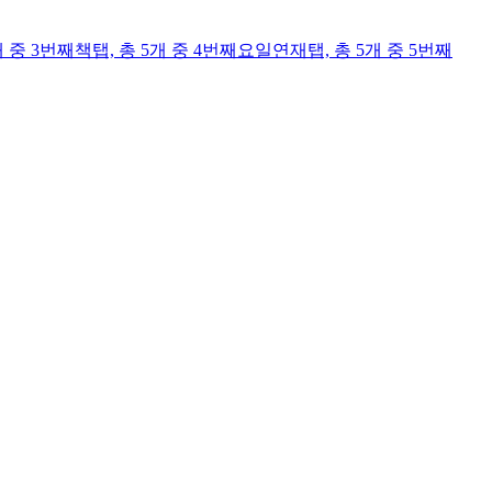
개 중 3번째
책
탭,
총 5개 중 4번째
요일연재
탭,
총 5개 중 5번째