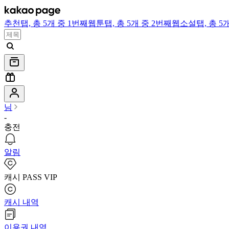
추천
탭,
총 5개 중 1번째
웹툰
탭,
총 5개 중 2번째
웹소설
탭,
총 5
님
-
충전
알림
캐시 PASS VIP
캐시 내역
이용권 내역