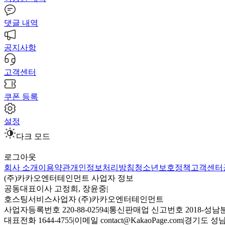
댓글 내역
공지사항
고객센터
쿠폰 등록
설정
다크 모드
로그아웃
회사 소개
이용약관
개인정보처리방침
청소년보호정책
고객센터
(주)카카오엔터테인먼트 사업자 정보
공동대표이사 고정희, 장윤중
|
호스팅서비스사업자 (주)카카오엔터테인먼트
사업자등록번호 220-88-02594
|
통신판매업 신고번호 2018-성남분
대표전화 1644-4755
|
이메일 contact@KakaoPage.com
|
경기도 성남시