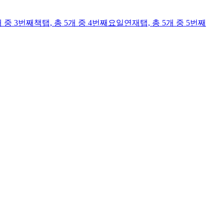
개 중 3번째
책
탭,
총 5개 중 4번째
요일연재
탭,
총 5개 중 5번째