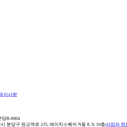
공지사항
당B-0004
 분당구 판교역로 235, 에이치스퀘어 N동 8, 9, 10층
|
사업자 정