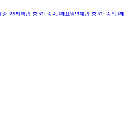
개 중 3번째
책
탭,
총 5개 중 4번째
요일연재
탭,
총 5개 중 5번째