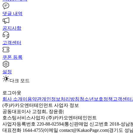
댓글 내역
공지사항
고객센터
쿠폰 등록
설정
다크 모드
로그아웃
회사 소개
이용약관
개인정보처리방침
청소년보호정책
고객센터
(주)카카오엔터테인먼트 사업자 정보
공동대표이사 고정희, 장윤중
|
호스팅서비스사업자 (주)카카오엔터테인먼트
사업자등록번호 220-88-02594
|
통신판매업 신고번호 2018-성남분
대표전화 1644-4755
|
이메일 contact@KakaoPage.com
|
경기도 성남시