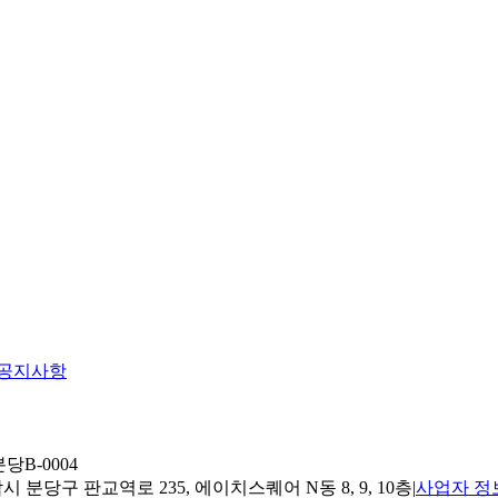
공지사항
당B-0004
 분당구 판교역로 235, 에이치스퀘어 N동 8, 9, 10층
|
사업자 정