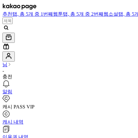
추천
탭,
총 5개 중 1번째
웹툰
탭,
총 5개 중 2번째
웹소설
탭,
총 5
님
-
충전
알림
캐시 PASS VIP
캐시 내역
이용권 내역