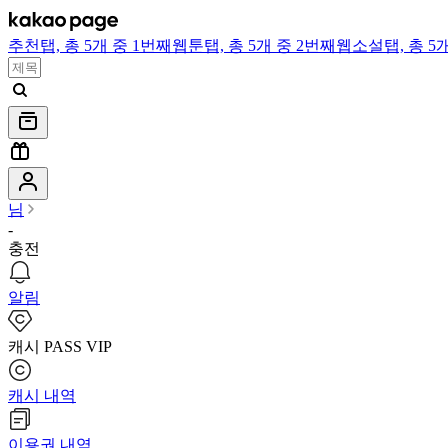
추천
탭,
총 5개 중 1번째
웹툰
탭,
총 5개 중 2번째
웹소설
탭,
총 5
님
-
충전
알림
캐시 PASS VIP
캐시 내역
이용권 내역