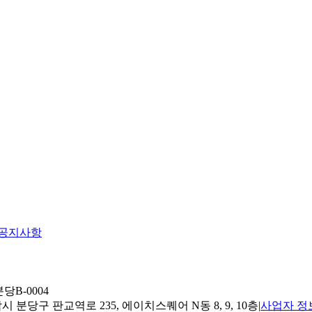
공지사항
당B-0004
 분당구 판교역로 235, 에이치스퀘어 N동 8, 9, 10층
|
사업자 정