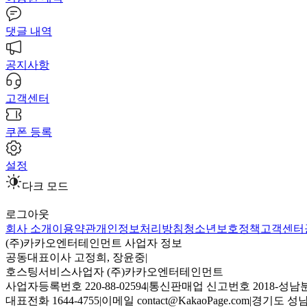
댓글 내역
공지사항
고객센터
쿠폰 등록
설정
다크 모드
로그아웃
회사 소개
이용약관
개인정보처리방침
청소년보호정책
고객센터
(주)카카오엔터테인먼트 사업자 정보
공동대표이사 고정희, 장윤중
|
호스팅서비스사업자 (주)카카오엔터테인먼트
사업자등록번호 220-88-02594
|
통신판매업 신고번호 2018-성남분
대표전화 1644-4755
|
이메일 contact@KakaoPage.com
|
경기도 성남시