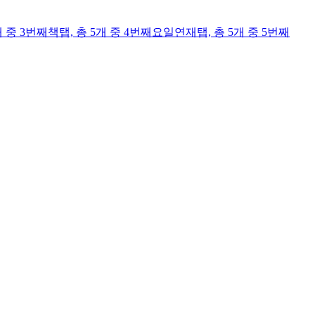
개 중 3번째
책
탭,
총 5개 중 4번째
요일연재
탭,
총 5개 중 5번째