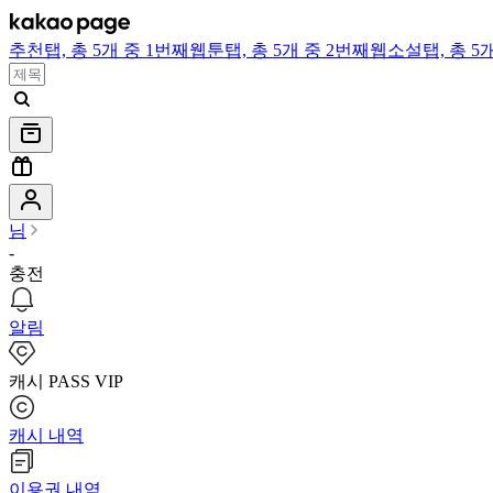
추천
탭,
총 5개 중 1번째
웹툰
탭,
총 5개 중 2번째
웹소설
탭,
총 5
님
-
충전
알림
캐시 PASS VIP
캐시 내역
이용권 내역