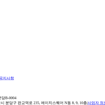
공지사항
당B-0004
 분당구 판교역로 235, 에이치스퀘어 N동 8, 9, 10층
|
사업자 정