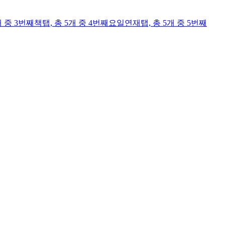
개 중 3번째
책
탭,
총 5개 중 4번째
요일연재
탭,
총 5개 중 5번째