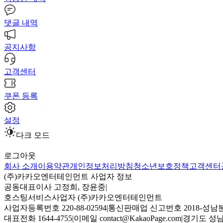
댓글 내역
공지사항
고객센터
쿠폰 등록
설정
다크 모드
로그아웃
회사 소개
이용약관
개인정보처리방침
청소년보호정책
고객센터
(주)카카오엔터테인먼트 사업자 정보
공동대표이사 고정희, 장윤중
|
호스팅서비스사업자 (주)카카오엔터테인먼트
사업자등록번호 220-88-02594
|
통신판매업 신고번호 2018-성남분
대표전화 1644-4755
|
이메일 contact@KakaoPage.com
|
경기도 성남시