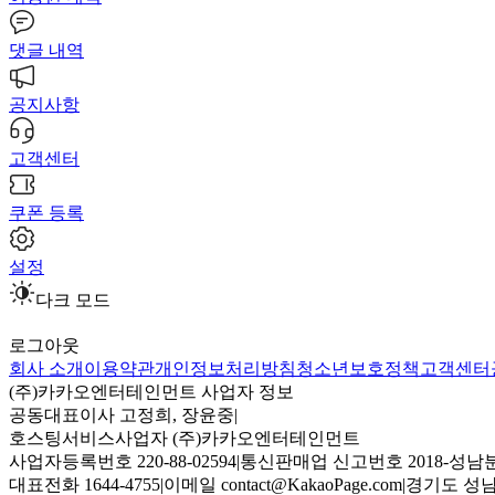
댓글 내역
공지사항
고객센터
쿠폰 등록
설정
다크 모드
로그아웃
회사 소개
이용약관
개인정보처리방침
청소년보호정책
고객센터
(주)카카오엔터테인먼트 사업자 정보
공동대표이사 고정희, 장윤중
|
호스팅서비스사업자 (주)카카오엔터테인먼트
사업자등록번호 220-88-02594
|
통신판매업 신고번호 2018-성남분
대표전화 1644-4755
|
이메일 contact@KakaoPage.com
|
경기도 성남시