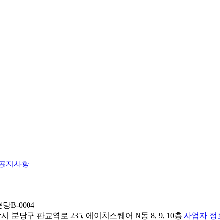
공지사항
당B-0004
 분당구 판교역로 235, 에이치스퀘어 N동 8, 9, 10층
|
사업자 정