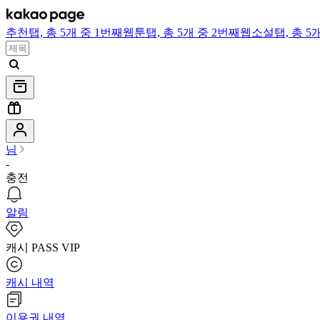
추천
탭,
총 5개 중 1번째
웹툰
탭,
총 5개 중 2번째
웹소설
탭,
총 5
님
-
충전
알림
캐시 PASS VIP
캐시 내역
이용권 내역