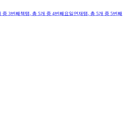
개 중 3번째
책
탭,
총 5개 중 4번째
요일연재
탭,
총 5개 중 5번째