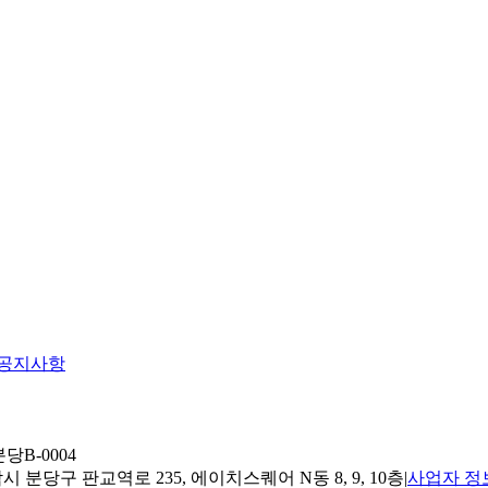
공지사항
당B-0004
 분당구 판교역로 235, 에이치스퀘어 N동 8, 9, 10층
|
사업자 정