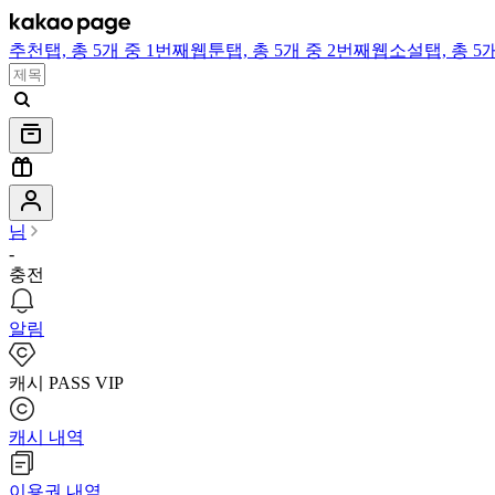
추천
탭,
총 5개 중 1번째
웹툰
탭,
총 5개 중 2번째
웹소설
탭,
총 5
님
-
충전
알림
캐시 PASS VIP
캐시 내역
이용권 내역