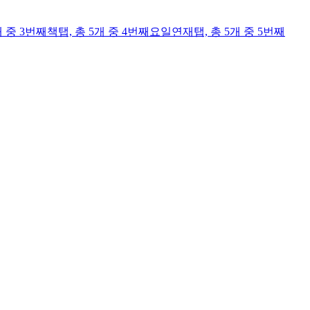
개 중 3번째
책
탭,
총 5개 중 4번째
요일연재
탭,
총 5개 중 5번째