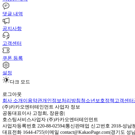
댓글 내역
공지사항
고객센터
쿠폰 등록
설정
다크 모드
로그아웃
회사 소개
이용약관
개인정보처리방침
청소년보호정책
고객센터
(주)카카오엔터테인먼트 사업자 정보
공동대표이사 고정희, 장윤중
|
호스팅서비스사업자 (주)카카오엔터테인먼트
사업자등록번호 220-88-02594
|
통신판매업 신고번호 2018-성남분
대표전화 1644-4755
|
이메일 contact@KakaoPage.com
|
경기도 성남시