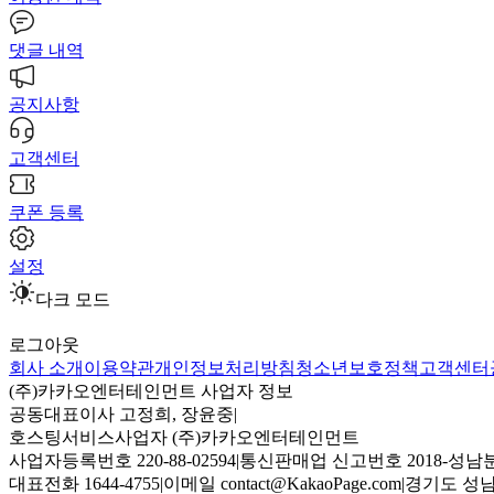
댓글 내역
공지사항
고객센터
쿠폰 등록
설정
다크 모드
로그아웃
회사 소개
이용약관
개인정보처리방침
청소년보호정책
고객센터
(주)카카오엔터테인먼트 사업자 정보
공동대표이사 고정희, 장윤중
|
호스팅서비스사업자 (주)카카오엔터테인먼트
사업자등록번호 220-88-02594
|
통신판매업 신고번호 2018-성남분
대표전화 1644-4755
|
이메일 contact@KakaoPage.com
|
경기도 성남시