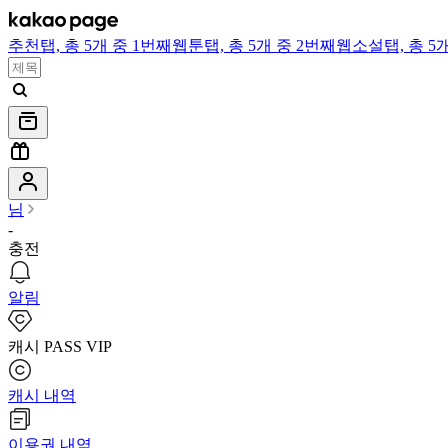
추천
탭,
총 5개 중 1번째
웹툰
탭,
총 5개 중 2번째
웹소설
탭,
총 5
님
-
충전
알림
캐시 PASS VIP
캐시 내역
이용권 내역