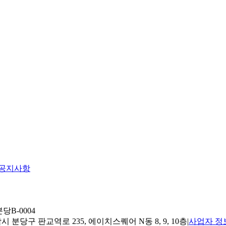
공지사항
당B-0004
 분당구 판교역로 235, 에이치스퀘어 N동 8, 9, 10층
|
사업자 정