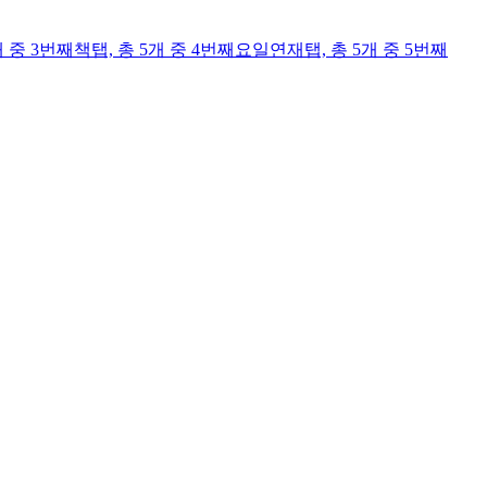
개 중 3번째
책
탭,
총 5개 중 4번째
요일연재
탭,
총 5개 중 5번째