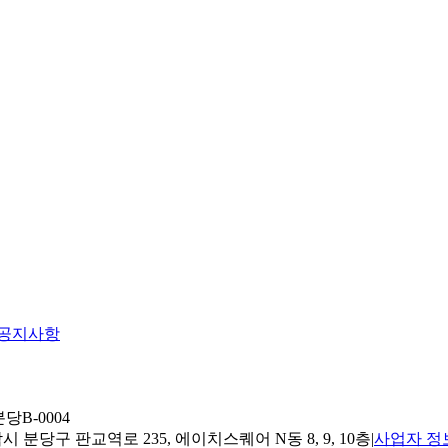
공지사항
당B-0004
 분당구 판교역로 235, 에이치스퀘어 N동 8, 9, 10층
|
사업자 정