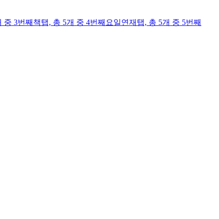
개 중 3번째
책
탭,
총 5개 중 4번째
요일연재
탭,
총 5개 중 5번째