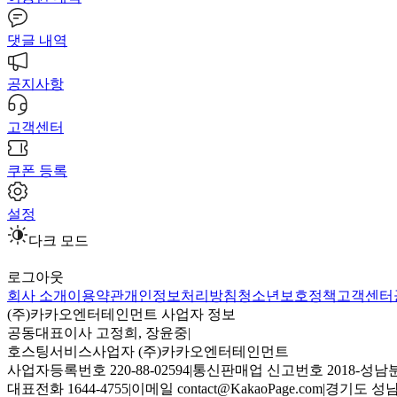
댓글 내역
공지사항
고객센터
쿠폰 등록
설정
다크 모드
로그아웃
회사 소개
이용약관
개인정보처리방침
청소년보호정책
고객센터
(주)카카오엔터테인먼트 사업자 정보
공동대표이사 고정희, 장윤중
|
호스팅서비스사업자 (주)카카오엔터테인먼트
사업자등록번호 220-88-02594
|
통신판매업 신고번호 2018-성남분
대표전화 1644-4755
|
이메일 contact@KakaoPage.com
|
경기도 성남시