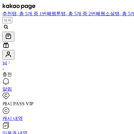
추천
탭,
총 5개 중 1번째
웹툰
탭,
총 5개 중 2번째
웹소설
탭,
총 5
님
-
충전
알림
캐시 PASS VIP
캐시 내역
이용권 내역